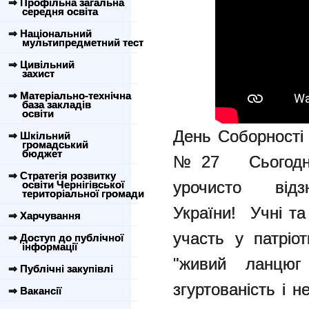
⇒ Профільна загальна
середня освіта
⇒ Національний
мультипредметний тест
⇒ Цивільний
захист
⇒ Матеріально-технічна
база закладів
освіти
День Соборності У
⇒ Шкільний
громадський
бюджет
№27 Сьогодні 
⇒ Стратегія розвитку
урочисто від
освіти Чернігівської
територіальної громади
України! Учні та
⇒ Харчування
участь у патріо
⇒ Доступ до публічної
інформації
"живий ланцюг 
⇒ Публічні закупівлі
згуртованість і 
⇒ Вакансії