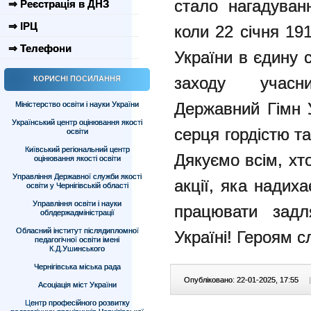
стало нагадуван
⇒ Реєстрація в ДНЗ
⇒ ІРЦ
коли 22 січня 191
⇒ Телефони
України в єдину 
заходу учас
КОРИСНІ ПОСИЛАННЯ
Державний Гімн 
Міністерство освіти і науки України
Український центр оцінювання якості
серця гордістю т
освіти
Київський регіональний центр
Дякуємо всім, хт
оцінювання якості освіти
Управління Державної служби якості
акції, яка надих
освіти у Чернігівській області
Управління освіти і науки
працювати задл
облдержадміністрації
Обласний інститут післядипломної
Україні! Героям с
педагогічної освіти імені
К.Д.Ушинського
Чернігівська міська рада
Опубліковано: 22-01-2025, 17:55
|
Асоціація міст України
Центр професійного розвитку