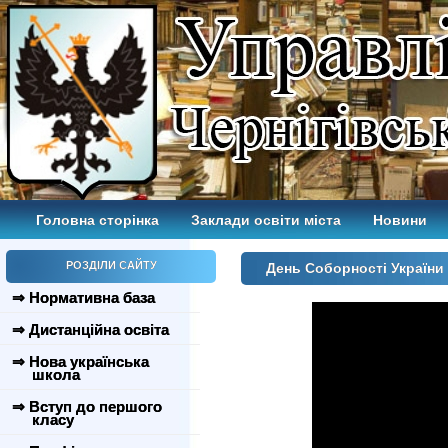
Головна сторінка
Заклади освіти міста
Новини
РОЗДІЛИ САЙТУ
День Соборності України 
⇒ Нормативна база
⇒ Дистанційна освіта
⇒ Нова українська
школа
⇒ Вступ до першого
класу