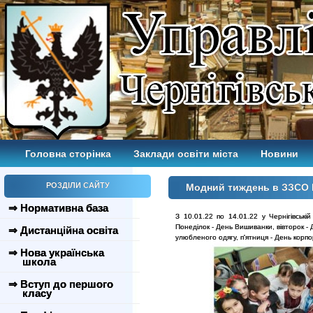
Головна сторінка
Заклади освіти міста
Новини
РОЗДІЛИ САЙТУ
Модний тиждень в ЗЗСО
⇒ Нормативна база
З 10.01.22 по 14.01.22 у Чернігівські
Понеділок - День Вишиванки, вівторок - 
⇒ Дистанційна освіта
улюбленого одягу, п'ятниця - День корпо
⇒ Нова українська
школа
⇒ Вступ до першого
класу