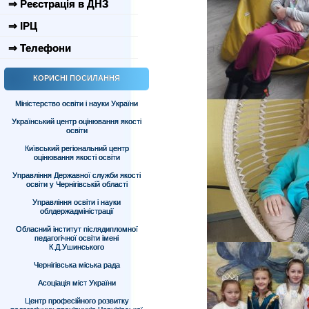
⇒ Реєстрація в ДНЗ
⇒ ІРЦ
⇒ Телефони
КОРИСНІ ПОСИЛАННЯ
Міністерство освіти і науки України
Український центр оцінювання якості
освіти
Київський регіональний центр
оцінювання якості освіти
Управління Державної служби якості
освіти у Чернігівській області
Управління освіти і науки
облдержадміністрації
Обласний інститут післядипломної
педагогічної освіти імені
К.Д.Ушинського
Чернігівська міська рада
Асоціація міст України
Центр професійного розвитку