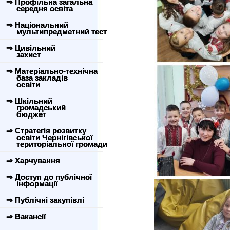
⇒ Профільна загальна
середня освіта
⇒ Національний
мультипредметний тест
⇒ Цивільний
захист
⇒ Матеріально-технічна
база закладів
освіти
⇒ Шкільний
громадський
бюджет
⇒ Стратегія розвитку
освіти Чернігівської
територіальної громади
⇒ Харчування
⇒ Доступ до публічної
інформації
⇒ Публічні закупівлі
⇒ Вакансії