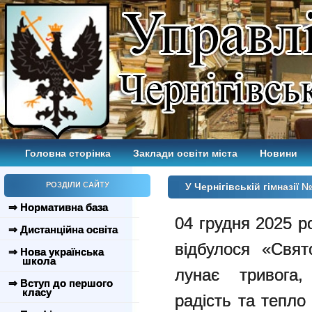
Головна сторінка
Заклади освіти міста
Новини
РОЗДІЛИ САЙТУ
У Чернігівській гімназії
⇒ Нормативна база
04 грудня 2025 ро
⇒ Дистанційна освіта
відбулося «Свят
⇒ Нова українська
школа
лунає тривога,
⇒ Вступ до першого
класу
радість та тепло