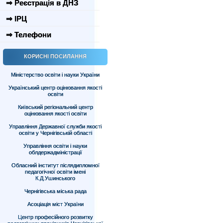
⇒ Реєстрація в ДНЗ
⇒ ІРЦ
⇒ Телефони
КОРИСНІ ПОСИЛАННЯ
Міністерство освіти і науки України
Український центр оцінювання якості
освіти
Київський регіональний центр
оцінювання якості освіти
Управління Державної служби якості
освіти у Чернігівській області
Управління освіти і науки
облдержадміністрації
Обласний інститут післядипломної
педагогічної освіти імені
К.Д.Ушинського
Чернігівська міська рада
Асоціація міст України
Центр професійного розвитку