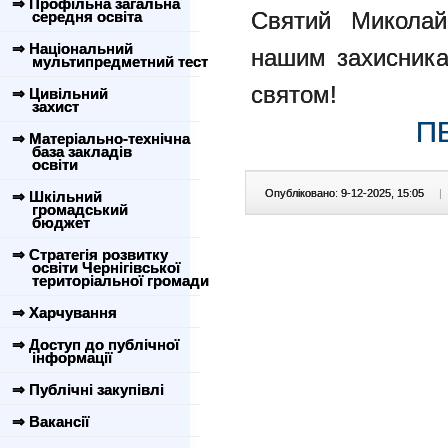
⇒ Профільна загальна
Святий Миколай
середня освіта
⇒ Національний
нашим захисника
мультипредметний тест
святом!
⇒ Цивільний
захист
П
⇒ Матеріально-технічна
база закладів
освіти
Опубліковано: 9-12-2025, 15:05
|
⇒ Шкільний
громадський
бюджет
⇒ Стратегія розвитку
освіти Чернігівської
територіальної громади
⇒ Харчування
⇒ Доступ до публічної
інформації
⇒ Публічні закупівлі
⇒ Вакансії