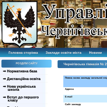
Головна сторінка
Заклади освіти міста
Новини
РОЗДІЛИ САЙТУ
Чернігівська гімназія № 2
⇒ Нормативна база
Повна назва закладу загальної се
⇒ Дистанційна освіта
⇒ Нова українська
школа
Адреса
⇒ Вступ до першого
E
-
mail
класу
Сайт закладу