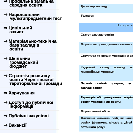
⇒ Профільна загальна
середня освіта
Директор закладу
⇒ Національний
Телефон
мультипредметний тест
Прозорість 
⇒ Цивільний
захист
Статут закладу освіти
⇒ Матеріально-технічна
база закладів
Ліцензії на провадження освітньої
освіти
Структура та органи управління з
⇒ Шкільний
громадський
бюджет
Кадровий склад закладу ос
ліцензійними умовами
⇒ Стратегія розвитку
освіти Чернігівської
територіальної громади
Перелік освітніх програм, що
закладі освіти
⇒ Харчування
Територія обслуговування, закрі
⇒ Доступ до публічної
освіти управлінням освіти
інформації
Ліцензований обсяг
⇒ Публічні закупівлі
Фактична кількість осіб, які нав
освіти (
фактична кількість дітей
⇒ Вакансії
поточного року)