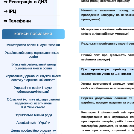
⇒ Реєстрація в ДНЗ
Мова (мови) освітнього процесу
⇒ ІРЦ
Наявність вакантних посад, 
проведення конкурсу на їх заміщ
проведення)
⇒ Телефони
Матеріально-технічне забезпечен
КОРИСНІ ПОСИЛАННЯ
(згідно з ліцензійними умовами)
Результати моніторингу якості осв
Міністерство освіти і науки України
Український центр оцінювання якості
Річний звіт про діяльність зак
освіти
керівника закладу)
Київський регіональний центр
оцінювання якості освіти
Про організацію прийому з
зарахування учнів до 1-х класів
Управління Державної служби якості
освіти у Чернігівській області
Умови доступності закладу осв
Управління освіти і науки
осіб з особливими освітніми потр
облдержадміністрації
Перелік додаткових освітніх та 
Обласний інститут післядипломної
вартість, порядок надання та опла
педагогічної освіти імені
К.Д.Ушинського
Кошторис і фінансовий звіт пр
Чернігівська міська рада
використання всіх отриманих ко
про перелік товарів, робіт і пос
Асоціація міст України
благодійна допомога, із зазначенн
Центр професійного розвитку
також про кошти, отримані з і