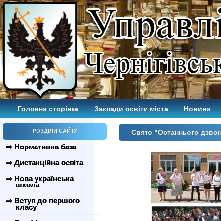
Головна сторінка
Заклади освіти міста
Новини
РОЗДІЛИ САЙТУ
Свято "Останнього дзво
⇒ Нормативна база
⇒ Дистанційна освіта
⇒ Нова українська
школа
⇒ Вступ до першого
класу