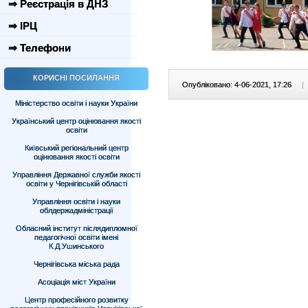
⇒ Реєстрація в ДНЗ
⇒ ІРЦ
⇒ Телефони
КОРИСНІ ПОСИЛАННЯ
Опубліковано: 4-06-2021, 17:26
|
Міністерство освіти і науки України
Український центр оцінювання якості
освіти
Київський регіональний центр
оцінювання якості освіти
Управління Державної служби якості
освіти у Чернігівській області
Управління освіти і науки
облдержадміністрації
Обласний інститут післядипломної
педагогічної освіти імені
К.Д.Ушинського
Чернігівська міська рада
Асоціація міст України
Центр професійного розвитку