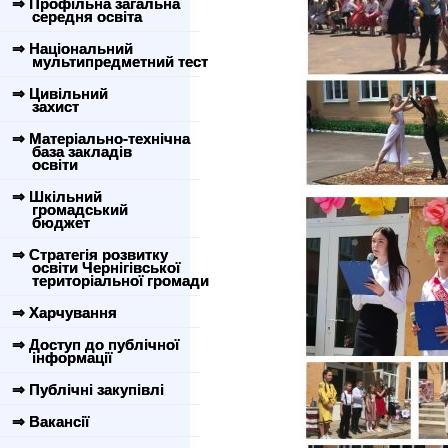
⇒ Профільна загальна
середня освіта
⇒ Національний
мультипредметний тест
⇒ Цивільний
захист
⇒ Матеріально-технічна
база закладів
освіти
⇒ Шкільний
громадський
бюджет
⇒ Стратегія розвитку
освіти Чернігівської
територіальної громади
⇒ Харчування
⇒ Доступ до публічної
інформації
⇒ Публічні закупівлі
⇒ Вакансії