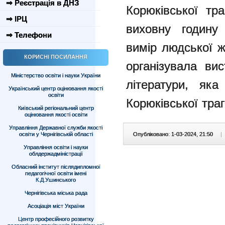
⇒ Реєстрація в ДНЗ
Корюківської тра
⇒ ІРЦ
виховну годину 
⇒ Телефони
вимір людської ж
КОРИСНІ ПОСИЛАННЯ
організувала вис
Міністерство освіти і науки України
літератури, як
Український центр оцінювання якості
освіти
Корюківської траг
Київський регіональний центр
оцінювання якості освіти
Управління Державної служби якості
освіти у Чернігівській області
Опубліковано: 1-03-2024, 21:50
|
Управління освіти і науки
облдержадміністрації
Обласний інститут післядипломної
педагогічної освіти імені
К.Д.Ушинського
Чернігівська міська рада
Асоціація міст України
Центр професійного розвитку