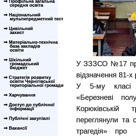
⇒ Профільна загальна
середня освіта
⇒ Національний
мультипредметний тест
⇒ Цивільний
захист
⇒ Матеріально-технічна
база закладів
освіти
⇒ Шкільний
У ЗЗЗСО №17 про
громадський
бюджет
відзначення 81-х 
⇒ Стратегія розвитку
освіти Чернігівської
У 5-му класі 
територіальної громади
⇒ Харчування
«Березневі пол
⇒ Доступ до публічної
Корюківській 
інформації
⇒ Публічні закупівлі
переглянули та 
⇒ Вакансії
трагедія» про