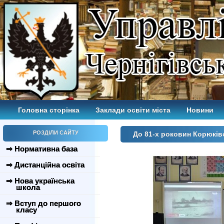
Головна сторінка
Заклади освіти міста
Новини
РОЗДІЛИ САЙТУ
До 81-х роковин Корюківс
⇒ Нормативна база
⇒ Дистанційна освіта
⇒ Нова українська
школа
⇒ Вступ до першого
класу