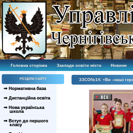
Головна сторінка
Заклади освіти міста
Новини
РОЗДІЛИ САЙТУ
ЗЗСО№14: «Ви –наші гер
⇒ Нормативна база
⇒ Дистанційна освіта
⇒ Нова українська
школа
⇒ Вступ до першого
класу