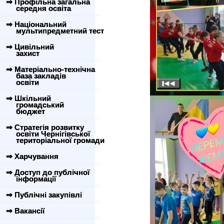
⇒ Профільна загальна
середня освіта
⇒ Національний
мультипредметний тест
⇒ Цивільний
захист
⇒ Матеріально-технічна
база закладів
освіти
⇒ Шкільний
громадський
бюджет
⇒ Стратегія розвитку
освіти Чернігівської
територіальної громади
⇒ Харчування
⇒ Доступ до публічної
інформації
⇒ Публічні закупівлі
⇒ Вакансії