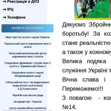
⇒ Реєстрація в ДНЗ
⇒ ІРЦ
⇒ Телефони
Дякуємо Збройн
КОРИСНІ ПОСИЛАННЯ
боротьбу! За к
Міністерство освіти і науки України
стане реальністю 
Український центр оцінювання якості
освіти
а також у кожному
Київський регіональний центр
оцінювання якості освіти
Велика подяка 
Управління Державної служби якості
освіти у Чернігівській області
служіння Україні т
Управління освіти і науки
облдержадміністрації
Вічна слава і 
Обласний інститут післядипломної
педагогічної освіти імені
Переможемо!!!
К.Д.Ушинського
Чернігівська міська рада
З повагою - кол
Асоціація міст України
№14.
Центр професійного розвитку