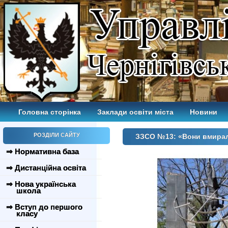
Головна сторінка
Заклади освіти міста
Новини
РОЗДІЛИ САЙТУ
ЗЗСО №13: «Вони вмирали
⇒ Нормативна база
⇒ Дистанційна освіта
⇒ Нова українська
школа
⇒ Вступ до першого
класу