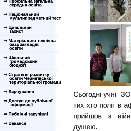
⇒ Профільна загальна
середня освіта
⇒ Національний
мультипредметний тест
⇒ Цивільний
захист
⇒ Матеріально-технічна
база закладів
освіти
⇒ Шкільний
громадський
бюджет
⇒ Стратегія розвитку
освіти Чернігівської
територіальної громади
⇒ Харчування
Сьогодні учні З
⇒ Доступ до публічної
тих хто поліг в 
інформації
⇒ Публічні закупівлі
прийшов з вій
⇒ Вакансії
душею.