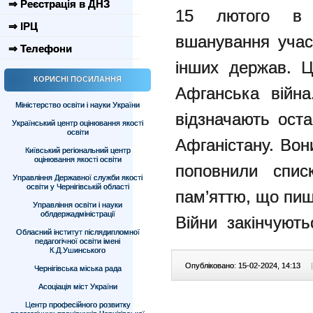
⇒ Реєстрація в ДНЗ
15 лютого в 
⇒ ІРЦ
вшанування учасн
⇒ Телефони
інших держав. Ц
КОРИСНІ ПОСИЛАННЯ
Афганська війна
Міністерство освіти і науки України
відзначають ост
Український центр оцінювання якості
освіти
Афганістану. Вон
Київський регіональний центр
оцінювання якості освіти
поповнили спис
Управління Державної служби якості
освіти у Чернігівській області
пам’яттю, що пиш
Управління освіти і науки
облдержадміністрації
Війни закінчуютьс
Обласний інститут післядипломної
педагогічної освіти імені
К.Д.Ушинського
Опубліковано: 15-02-2024, 14:13
|
Чернігівська міська рада
Асоціація міст України
Центр професійного розвитку