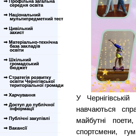
⇒ Профільна загальна
середня освіта
⇒ Національний
мультипредметний тест
⇒ Цивільний
захист
⇒ Матеріально-технічна
база закладів
освіти
⇒ Шкільний
громадський
бюджет
⇒ Стратегія розвитку
освіти Чернігівської
територіальної громади
⇒ Харчування
У Чернігівській
⇒ Доступ до публічної
навчаються спр
інформації
⇒ Публічні закупівлі
майбутні поети,
⇒ Вакансії
спортсмени, гу