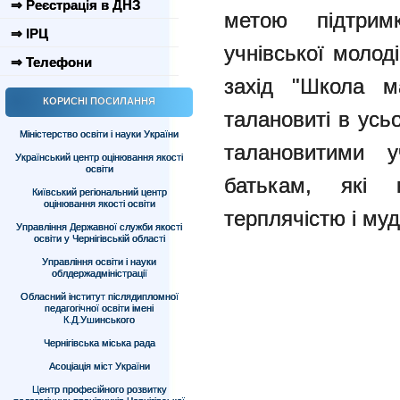
⇒ Реєстрація в ДНЗ
метою підтрим
⇒ ІРЦ
учнівської молод
⇒ Телефони
захід "Школа ма
КОРИСНІ ПОСИЛАННЯ
талановиті в ус
Міністерство освіти і науки України
талановитими 
Український центр оцінювання якості
освіти
батькам, які 
Київський регіональний центр
оцінювання якості освіти
терплячістю і муд
Управління Державної служби якості
освіти у Чернігівській області
Управління освіти і науки
облдержадміністрації
Обласний інститут післядипломної
педагогічної освіти імені
К.Д.Ушинського
Чернігівська міська рада
Асоціація міст України
Центр професійного розвитку