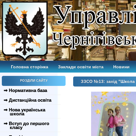
Головна сторінка
Заклади освіти міста
Новини
РОЗДІЛИ САЙТУ
ЗЗСО №13: захід "Школа 
⇒ Нормативна база
⇒ Дистанційна освіта
⇒ Нова українська
школа
⇒ Вступ до першого
класу