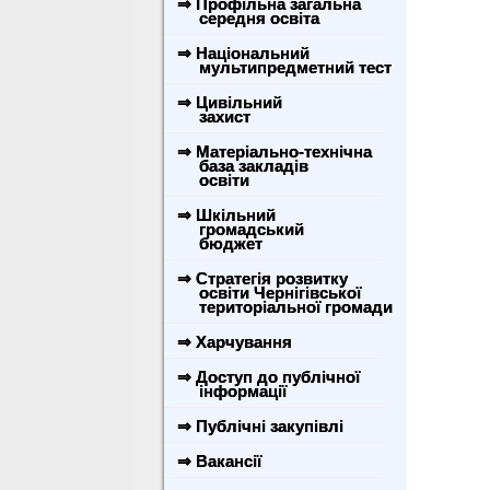
⇒ Профільна загальна
середня освіта
⇒ Національний
мультипредметний тест
⇒ Цивільний
захист
⇒ Матеріально-технічна
база закладів
освіти
⇒ Шкільний
громадський
бюджет
⇒ Стратегія розвитку
освіти Чернігівської
територіальної громади
⇒ Харчування
⇒ Доступ до публічної
інформації
⇒ Публічні закупівлі
⇒ Вакансії