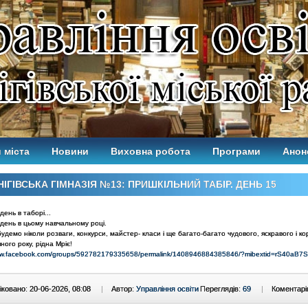
 міста
Новини
Виховна робота
Програми
Анон
НІГІВСЬКА ГІМНАЗІЯ №13: ПРИШКІЛЬНИЙ ТАБІР. ДЕНЬ 15
день в таборі...
день в цьому навчальному році.
удемо ніколи розваги, конкурси, майстер- класи і ще багато-багато чудового, яскравого і ко
ного року, рідна Мріє!
www.facebook.com/groups/592782179335658/permalink/1408946884385846/?mibextid=rS40aB7
ковано: 20-06-2026, 08:08
|
Автор:
Управління освіти
Переглядів:
69
|
Коментарі