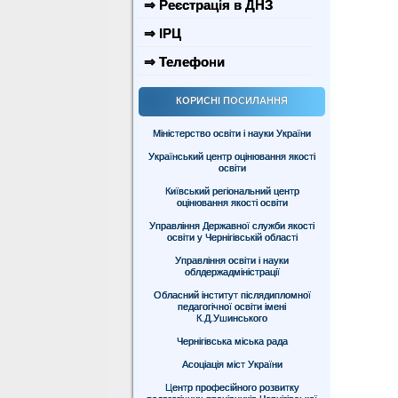
⇒ Реєстрація в ДНЗ
⇒ ІРЦ
⇒ Телефони
КОРИСНІ ПОСИЛАННЯ
Міністерство освіти і науки України
Український центр оцінювання якості
освіти
Київський регіональний центр
оцінювання якості освіти
Управління Державної служби якості
освіти у Чернігівській області
Управління освіти і науки
облдержадміністрації
Обласний інститут післядипломної
педагогічної освіти імені
К.Д.Ушинського
Чернігівська міська рада
Асоціація міст України
Центр професійного розвитку