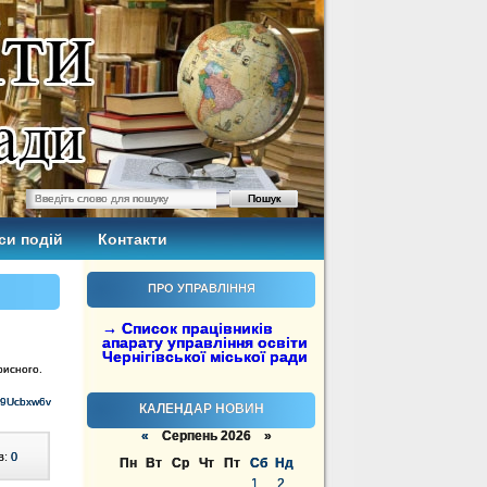
си подій
Контакти
ПРО УПРАВЛІННЯ
→ Список працівників
апарату управління освіти
Чернігівської міської ради
рисного.
S9Ucbxw6v
КАЛЕНДАР НОВИН
«
Серпень 2026 »
в:
0
Пн
Вт
Ср
Чт
Пт
Сб
Нд
1
2