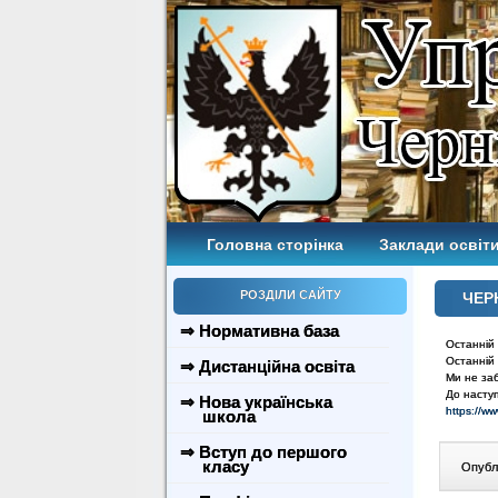
Головна сторінка
Заклади освіти
РОЗДІЛИ САЙТУ
ЧЕР
⇒ Нормативна база
Останній 
Останній 
⇒ Дистанційна освіта
Ми не заб
До наступ
⇒ Нова українська
https://
школа
⇒ Вступ до першого
класу
Опублі