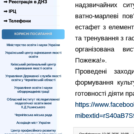
⇒ Реєстрація в ДНЗ
надзвичайних сит
⇒ ІРЦ
ватно-марлеві пов
⇒ Телефони
естафет з елемен
КОРИСНІ ПОСИЛАННЯ
та тренування з га
Міністерство освіти і науки України
організована ви
Український центр оцінювання якості
освіти
Пожежа!».
Київський регіональний центр
оцінювання якості освіти
Проведені захо
Управління Державної служби якості
освіти у Чернігівській області
формування культу
Управління освіти і науки
облдержадміністрації
готовності діяти п
Обласний інститут післядипломної
https://www.facebo
педагогічної освіти імені
К.Д.Ушинського
mibextid=rS40aB7
Чернігівська міська рада
Асоціація міст України
Центр професійного розвитку