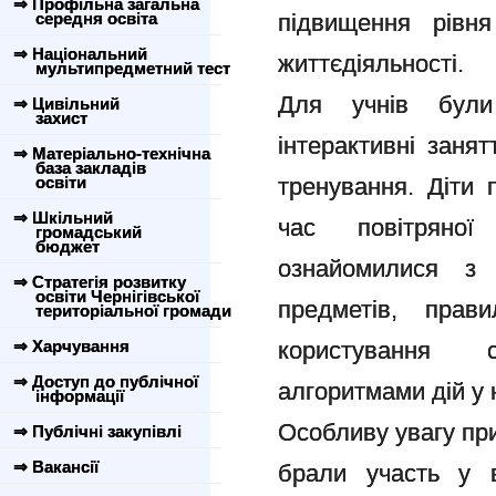
⇒ Профільна загальна
середня освіта
підвищення рівня
⇒ Національний
життєдіяльності.
мультипредметний тест
Для учнів були 
⇒ Цивільний
захист
інтерактивні занят
⇒ Матеріально-технічна
база закладів
освіти
тренування. Діти 
⇒ Шкільний
час повітряної
громадський
бюджет
ознайомилися з 
⇒ Стратегія розвитку
освіти Чернігівської
предметів, прави
територіальної громади
⇒ Харчування
користування
⇒ Доступ до публічної
алгоритмами дій у 
інформації
Особливу увагу при
⇒ Публічні закупівлі
⇒ Вакансії
брали участь у в