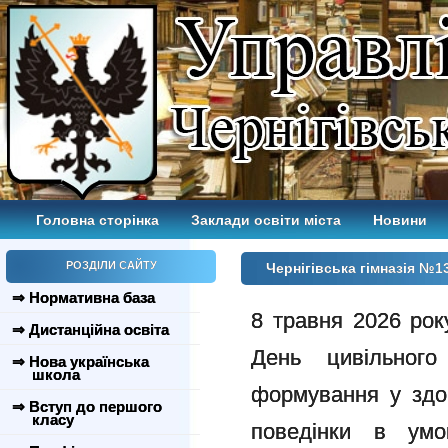
Головна сторінка
Заклади освіти міста
Новини
РОЗДІЛИ САЙТУ
Чернігівська гімназія №1
⇒ Нормативна база
8 травня 2026 рок
⇒ Дистанційна освіта
День цивільного
⇒ Нова українська
школа
формування у здоб
⇒ Вступ до першого
класу
поведінки в умо