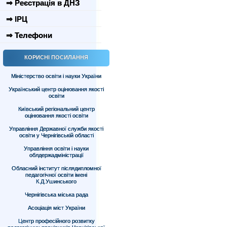
⇒ Реєстрація в ДНЗ
⇒ ІРЦ
⇒ Телефони
КОРИСНІ ПОСИЛАННЯ
Міністерство освіти і науки України
Український центр оцінювання якості
освіти
Київський регіональний центр
оцінювання якості освіти
Управління Державної служби якості
освіти у Чернігівській області
Управління освіти і науки
облдержадміністрації
Обласний інститут післядипломної
педагогічної освіти імені
К.Д.Ушинського
Чернігівська міська рада
Асоціація міст України
Центр професійного розвитку