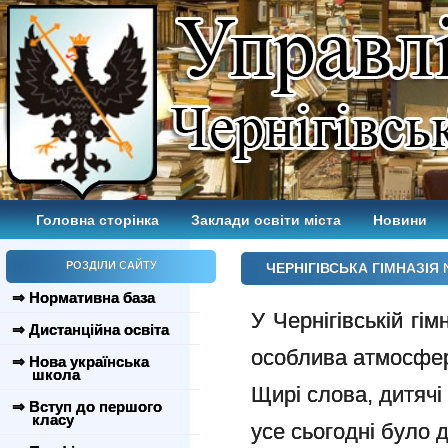
Головна сторінка
Заклади освіти міста
Новини
РОЗДІЛИ САЙТУ
ЧЕРНІГІВСЬКА ГІМНАЗІЯ 
⇒ Нормативна база
У Чернігівській гі
⇒ Дистанційна освіта
особлива атмосфер
⇒ Нова українська
школа
Щирі слова, дитячі 
⇒ Вступ до першого
класу
усе сьогодні було 