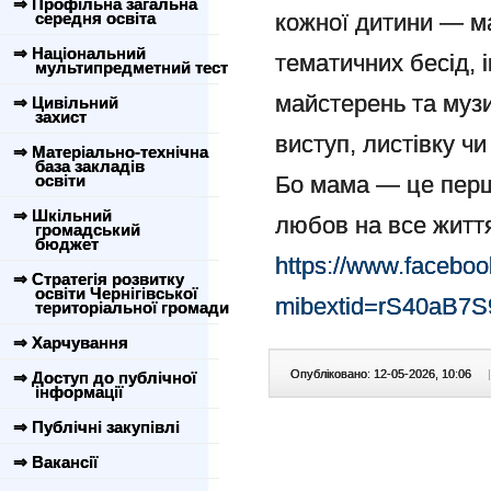
⇒ Профільна загальна
середня освіта
кожної дитини — м
⇒ Національний
тематичних бесід, 
мультипредметний тест
майстерень та музи
⇒ Цивільний
захист
виступ, листівку чи
⇒ Матеріально-технічна
база закладів
освіти
Бо мама — це перш
⇒ Шкільний
любов на все жит
громадський
бюджет
https://www.facebo
⇒ Стратегія розвитку
освіти Чернігівської
mibextid=rS40aB7
територіальної громади
⇒ Харчування
Опубліковано: 12-05-2026, 10:06
|
⇒ Доступ до публічної
інформації
⇒ Публічні закупівлі
⇒ Вакансії