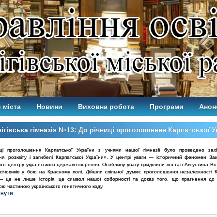
 міста
Новини
Виховна робота
Програми
Анон
ігівська гімназія №13: До річниці проголошення Карпатської У
ці проголошення Карпатської України з учнями нашої гімназії було проведено захі
ня, розквіту і загибелі Карпатської України». У центрі уваги — історичний феномен Зак
ого центру українського державотворення. Особливу увагу приділили постаті Августина В
 січовиків у бою на Красному полі. Дійшли спільної думки: проголошення незалежності К
— це не лише історія, це символ нашої соборності та доказ того, що прагнення до
ою частиною українського генетичного коду.
янути