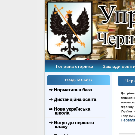
Головна сторінка
Заклади освіти
РОЗДІЛИ САЙТУ
Черн
⇒ Нормативна база
До річни
виникнен
⇒ Дистанційна освіта
тогочасн
героїзму
⇒ Нова українська
України 
школа
невід’ємн
Перегл
⇒ Вступ до першого
класу