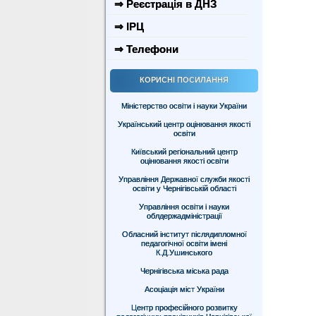
⇒ Реєстрація в ДНЗ
⇒ ІРЦ
⇒ Телефони
КОРИСНІ ПОСИЛАННЯ
Міністерство освіти і науки України
Український центр оцінювання якості
освіти
Київський регіональний центр
оцінювання якості освіти
Управління Державної служби якості
освіти у Чернігівській області
Управління освіти і науки
облдержадміністрації
Обласний інститут післядипломної
педагогічної освіти імені
К.Д.Ушинського
Чернігівська міська рада
Асоціація міст України
Центр професійного розвитку