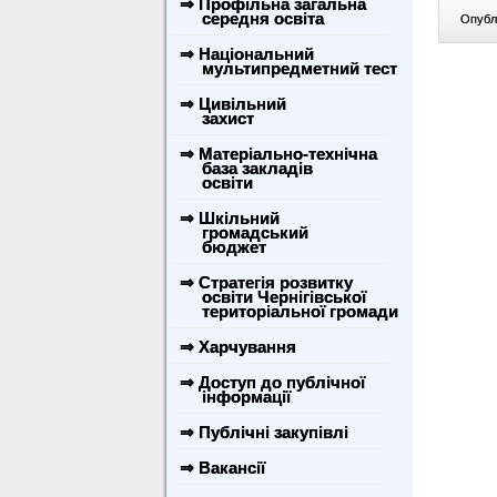
⇒ Профільна загальна
середня освіта
Опублі
⇒ Національний
мультипредметний тест
⇒ Цивільний
захист
⇒ Матеріально-технічна
база закладів
освіти
⇒ Шкільний
громадський
бюджет
⇒ Стратегія розвитку
освіти Чернігівської
територіальної громади
⇒ Харчування
⇒ Доступ до публічної
інформації
⇒ Публічні закупівлі
⇒ Вакансії