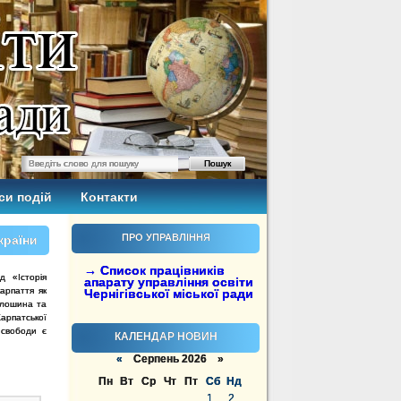
си подій
Контакти
ПРО УПРАВЛІННЯ
країни
→ Список працівників
д «Історія
апарату управління освіти
арпаття як
Чернігівської міської ради
олошина та
арпатської
 свободи є
КАЛЕНДАР НОВИН
«
Серпень 2026 »
Пн
Вт
Ср
Чт
Пт
Сб
Нд
1
2