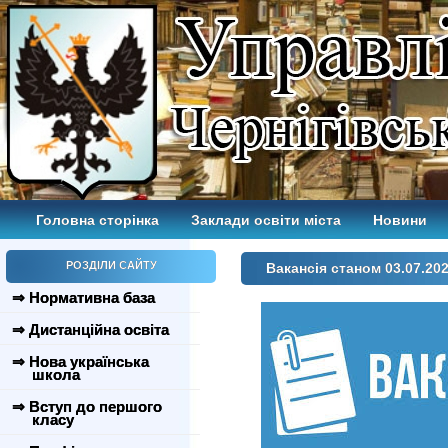
Головна сторінка
Заклади освіти міста
Новини
РОЗДІЛИ САЙТУ
Вакансія станом 03.07.20
⇒ Нормативна база
⇒ Дистанційна освіта
⇒ Нова українська
школа
⇒ Вступ до першого
класу