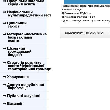
⇒ Профільна загальна
середня освіта
Назва закладу освіти:
Чернігівська гім
Вакантні посади:
⇒ Національний
1) Вихователь ГПД- 1 ст.
мультипредметний тест
2) Асистент вчителя -
1 ст.
Адреса закладу освіти:
вул. Любецька,
⇒ Цивільний
захист
Опубліковано: 3-07-2026, 09:29
|
⇒ Матеріально-технічна
база закладів
освіти
⇒ Шкільний
громадський
бюджет
⇒ Стратегія розвитку
освіти Чернігівської
територіальної громади
⇒ Харчування
⇒ Доступ до публічної
інформації
⇒ Публічні закупівлі
⇒ Вакансії