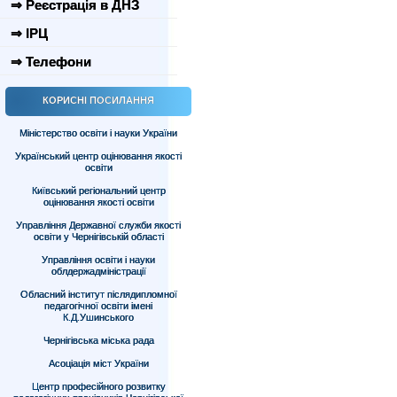
⇒ Реєстрація в ДНЗ
⇒ ІРЦ
⇒ Телефони
КОРИСНІ ПОСИЛАННЯ
Міністерство освіти і науки України
Український центр оцінювання якості
освіти
Київський регіональний центр
оцінювання якості освіти
Управління Державної служби якості
освіти у Чернігівській області
Управління освіти і науки
облдержадміністрації
Обласний інститут післядипломної
педагогічної освіти імені
К.Д.Ушинського
Чернігівська міська рада
Асоціація міст України
Центр професійного розвитку