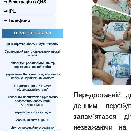
⇒ Реєстрація в ДНЗ
⇒ ІРЦ
⇒ Телефони
КОРИСНІ ПОСИЛАННЯ
Міністерство освіти і науки України
Український центр оцінювання якості
освіти
Київський регіональний центр
оцінювання якості освіти
Управління Державної служби якості
освіти у Чернігівській області
Управління освіти і науки
облдержадміністрації
Передостанній д
Обласний інститут післядипломної
педагогічної освіти імені
денним переб
К.Д.Ушинського
Чернігівська міська рада
запам’ятався д
Асоціація міст України
незважаючи на 
Центр професійного розвитку