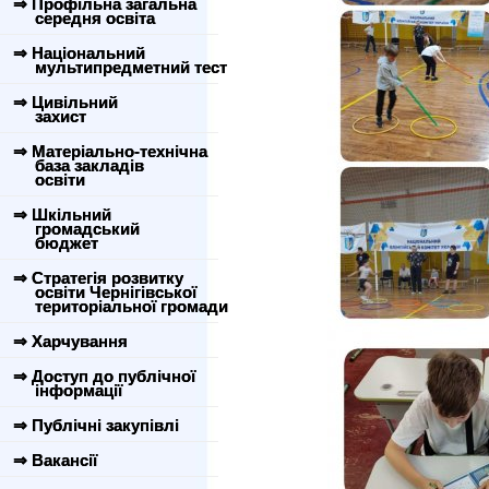
⇒ Профільна загальна
середня освіта
⇒ Національний
мультипредметний тест
⇒ Цивільний
захист
⇒ Матеріально-технічна
база закладів
освіти
⇒ Шкільний
громадський
бюджет
⇒ Стратегія розвитку
освіти Чернігівської
територіальної громади
⇒ Харчування
⇒ Доступ до публічної
інформації
⇒ Публічні закупівлі
⇒ Вакансії