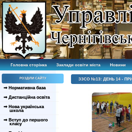
Головна сторінка
Заклади освіти міста
Новини
РОЗДІЛИ САЙТУ
ЗЗСО №13: ДЕНЬ 14 - ПР
⇒ Нормативна база
⇒ Дистанційна освіта
⇒ Нова українська
школа
⇒ Вступ до першого
класу