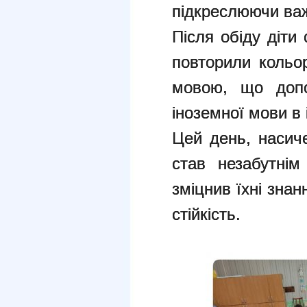
підкреслюючи важ
Після обіду діти
повторили кольор
мовою, що допо
іноземної мови в 
Цей день, насич
став незабутнім
зміцнив їхні знан
стійкість.