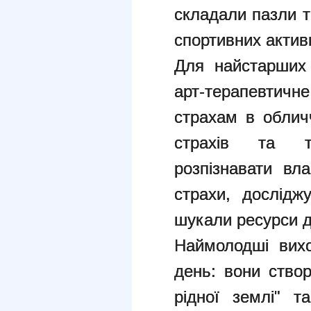
складали пазли т
спортивних актив
Для найстарших 
арт-терапевтич
страхам в облич
страхів та т
розпізнавати вла
страхи, дослідж
шукали ресурси д
Наймолодші вихо
день: вони ство
рідної землі" т