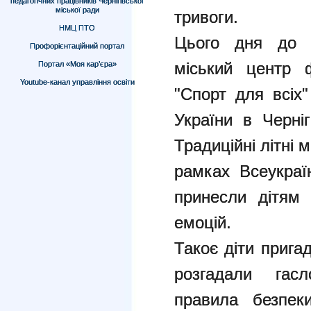
педагогічних працівників Чернігівської
міської ради
тривоги.
НМЦ ПТО
Цього дня до т
Профорієнтаційний портал
міський центр ф
Портал «Моя кар’єра»
Youtube-канал управління освіти
"Спорт для всіх
України в Черніг
Традиційні літні м
рамках Всеукраїн
принесли дітям 
емоцій.
Такоє діти прига
розгадали гасл
правила безпек