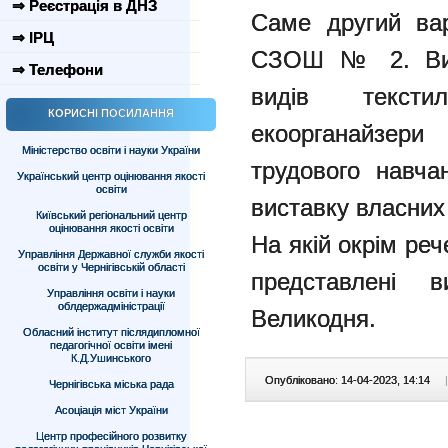
⇒ Реєстрація в ДНЗ
Саме другий вар
⇒ ІРЦ
СЗОШ № 2. Виго
⇒ Телефони
видів тексти
КОРИСНІ ПОСИЛАННЯ
екоорганайзер
Міністерство освіти і науки України
трудового навча
Український центр оцінювання якості
освіти
виставку власних
Київський регіональний центр
оцінювання якості освіти
На якій окрім ре
Управління Державної служби якості
освіти у Чернігівській області
представлені 
Управління освіти і науки
облдержадміністрації
Великодня.
Обласний інститут післядипломної
педагогічної освіти імені
К.Д.Ушинського
Опубліковано: 14-04-2023, 14:14
|
Чернігівська міська рада
Асоціація міст України
Центр професійного розвитку