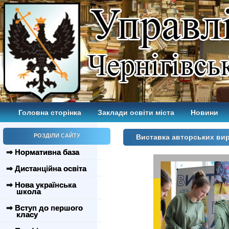
Головна сторінка
Заклади освіти міста
Новини
РОЗДІЛИ САЙТУ
Виставка авторських ви
⇒ Нормативна база
⇒ Дистанційна освіта
⇒ Нова українська
школа
⇒ Вступ до першого
класу