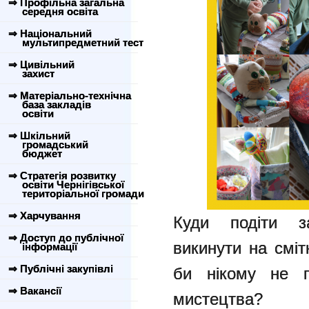
⇒ Профільна загальна
середня освіта
⇒ Національний
мультипредметний тест
⇒ Цивільний
захист
⇒ Матеріально-технічна
база закладів
освіти
⇒ Шкільний
громадський
бюджет
⇒ Стратегія розвитку
освіти Чернігівської
територіальної громади
⇒ Харчування
Куди подіти з
⇒ Доступ до публічної
викинути на сміт
інформації
⇒ Публічні закупівлі
би нікому не п
⇒ Вакансії
мистецтва?