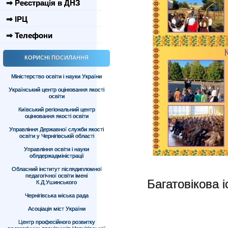
⇒ Реєстрація в ДНЗ
⇒ ІРЦ
⇒ Телефони
КОРИСНІ ПОСИЛАННЯ
Міністерство освіти і науки України
Український центр оцінювання якості
освіти
Київський регіональний центр
оцінювання якості освіти
Управління Державної служби якості
освіти у Чернігівській області
Управління освіти і науки
облдержадміністрації
Обласний інститут післядипломної
педагогічної освіти імені
Багатовікова і
К.Д.Ушинського
Чернігівська міська рада
Асоціація міст України
Центр професійного розвитку