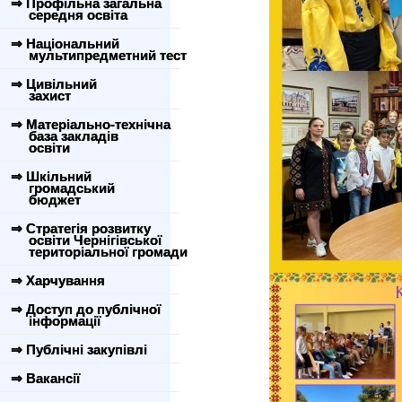
⇒ Профільна загальна
середня освіта
⇒ Національний
мультипредметний тест
⇒ Цивільний
захист
⇒ Матеріально-технічна
база закладів
освіти
⇒ Шкільний
громадський
бюджет
⇒ Стратегія розвитку
освіти Чернігівської
територіальної громади
⇒ Харчування
⇒ Доступ до публічної
інформації
⇒ Публічні закупівлі
⇒ Вакансії