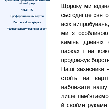
педагогічних працівників Чернігівської
міської ради
Щороку ми відзн
НМЦ ПТО
сьогодні це свят
Профорієнтаційний портал
всіх випробувань
Портал «Моя кар’єра»
Youtube-канал управління освіти
ми з особливою
камінь древніх
парках і на кож
продовжує бороти
Наші захисники –
стоїть на варт
наближати нашу п
лише пам'ятаємо 
й своїми руками