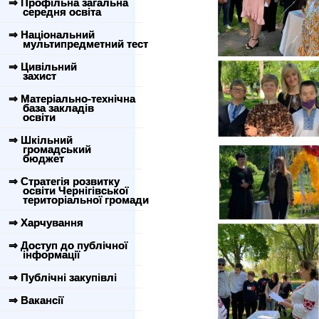
⇒ Профільна загальна
середня освіта
⇒ Національний
мультипредметний тест
⇒ Цивільний
захист
⇒ Матеріально-технічна
база закладів
освіти
⇒ Шкільний
громадський
бюджет
⇒ Стратегія розвитку
освіти Чернігівської
територіальної громади
⇒ Харчування
⇒ Доступ до публічної
інформації
⇒ Публічні закупівлі
⇒ Вакансії