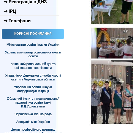
⇒ Реєстрація в ДНЗ
⇒ ІРЦ
⇒ Телефони
КОРИСНІ ПОСИЛАННЯ
Міністерство освіти і науки України
Український центр оцінювання якості
освіти
Київський регіональний центр
оцінювання якості освіти
Управління Державної служби якості
освіти у Чернігівській області
Управління освіти і науки
облдержадміністрації
Обласний інститут післядипломної
педагогічної освіти імені
К.Д.Ушинського
Чернігівська міська рада
Асоціація міст України
Центр професійного розвитку