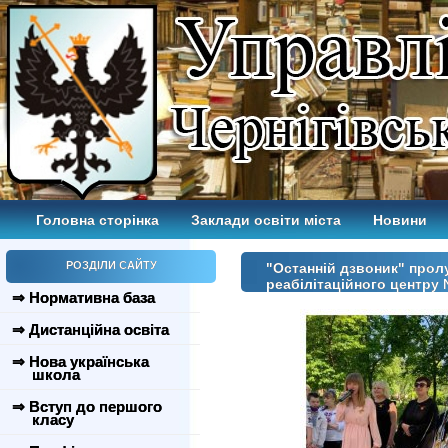
Головна сторінка
Заклади освіти міста
Новини
РОЗДІЛИ САЙТУ
"Останній дзвоник" прол
реабілітаційного центру
⇒ Нормативна база
⇒ Дистанційна освіта
⇒ Нова українська
школа
⇒ Вступ до першого
класу