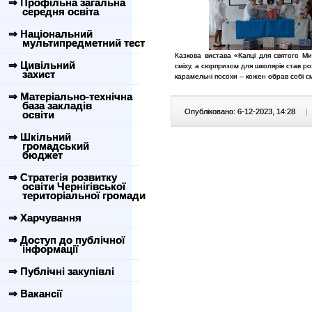
⇒ Профільна загальна
середня освіта
⇒ Національний
мультипредметний тест
Казкова вистава «Капці для святого Ми
⇒ Цивільний
сміху, а сюрпризом для школярів став ро
захист
карамельні посохи – кожен обрав собі с
⇒ Матеріально-технічна
база закладів
Опубліковано: 6-12-2023, 14:28
|
освіти
⇒ Шкільний
громадський
бюджет
⇒ Стратегія розвитку
освіти Чернігівської
територіальної громади
⇒ Харчування
⇒ Доступ до публічної
інформації
⇒ Публічні закупівлі
⇒ Вакансії