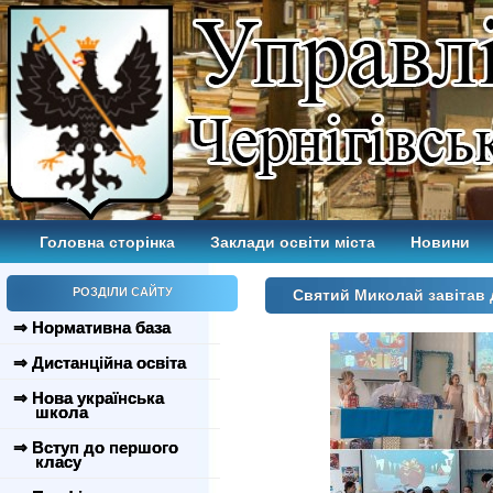
Головна сторінка
Заклади освіти міста
Новини
РОЗДІЛИ САЙТУ
Святий Миколай завітав
⇒ Нормативна база
⇒ Дистанційна освіта
⇒ Нова українська
школа
⇒ Вступ до першого
класу