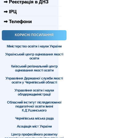
⇒ Реєстрація в ДНЗ
⇒ ІРЦ
⇒ Телефони
КОРИСНІ ПОСИЛАННЯ
Міністерство освіти і науки України
Український центр оцінювання якості
освіти
Київський регіональний центр
оцінювання якості освіти
Управління Державної служби якості
освіти у Чернігівській області
Управління освіти і науки
облдержадміністрації
Обласний інститут післядипломної
педагогічної освіти імені
К.Д.Ушинського
Чернігівська міська рада
Асоціація міст України
Центр професійного розвитку