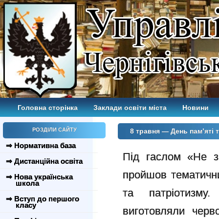
Головна сторінка
Заклади освіти міста
Новини
РОЗДІЛИ САЙТУ
8 травня — День пам’яті 
⇒ Нормативна база
Під гаслом «Не з
⇒ Дистанційна освіта
пройшов тематичн
⇒ Нова українська
школа
та патріотизму
⇒ Вступ до першого
класу
виготовляли черв