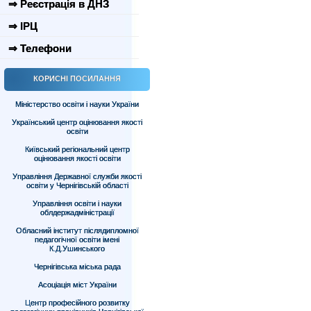
⇒ Реєстрація в ДНЗ
⇒ ІРЦ
⇒ Телефони
КОРИСНІ ПОСИЛАННЯ
Міністерство освіти і науки України
Український центр оцінювання якості
освіти
Київський регіональний центр
оцінювання якості освіти
Управління Державної служби якості
освіти у Чернігівській області
Управління освіти і науки
облдержадміністрації
Обласний інститут післядипломної
педагогічної освіти імені
К.Д.Ушинського
Чернігівська міська рада
Асоціація міст України
Центр професійного розвитку