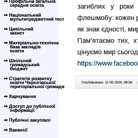
⇒ Профільна загальна
середня освіта
загиблих у роки
⇒ Національний
флешмобу: кожен ро
мультипредметний тест
як знак єдності, ми
⇒ Цивільний
захист
Пам’ятаємо тих, х
⇒ Матеріально-технічна
база закладів
освіти
цінуємо мир сьогод
⇒ Шкільний
https://www.facebo
громадський
бюджет
⇒ Стратегія розвитку
освіти Чернігівської
Опубліковано: 11-05-2026, 08:58
|
територіальної громади
⇒ Харчування
⇒ Доступ до публічної
інформації
⇒ Публічні закупівлі
⇒ Вакансії