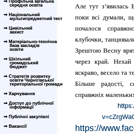
⇒ Профільна загальна
середня освіта
Але тут з’явилась 
⇒ Національний
поки всі думали, щ
мультипредметний тест
почалося справжн
⇒ Цивільний
захист
клубочки, танцюва
⇒ Матеріально-технічна
база закладів
освіти
Зрештою Весну врят
⇒ Шкільний
через край. Нехай
громадський
бюджет
яскраво, весело та т
⇒ Стратегія розвитку
освіти Чернігівської
Більше радості, 
територіальної громади
⇒ Харчування
справжніх маленьки
⇒ Доступ до публічної
https
інформації
v=cZrgWaC
⇒ Публічні закупівлі
https://www.fa
⇒ Вакансії