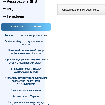
⇒ Реєстрація в ДНЗ
⇒ ІРЦ
Опубліковано: 8-04-2026, 09:10
|
⇒ Телефони
КОРИСНІ ПОСИЛАННЯ
Міністерство освіти і науки України
Український центр оцінювання якості
освіти
Київський регіональний центр
оцінювання якості освіти
Управління Державної служби якості
освіти у Чернігівській області
Управління освіти і науки
облдержадміністрації
Обласний інститут післядипломної
педагогічної освіти імені
К.Д.Ушинського
Чернігівська міська рада
Асоціація міст України
Центр професійного розвитку