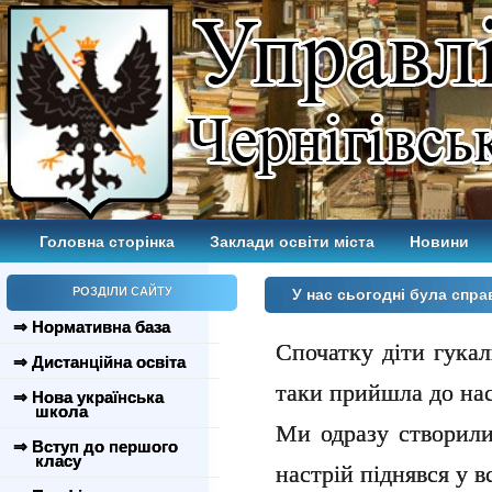
Головна сторінка
Заклади освіти міста
Новини
РОЗДІЛИ САЙТУ
У нас сьогодні була спра
⇒ Нормативна база
Спочатку діти гука
⇒ Дистанційна освіта
таки прийшла до на
⇒ Нова українська
школа
Ми одразу створили
⇒ Вступ до першого
класу
настрій піднявся у вс