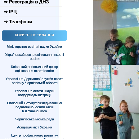
⇒ Реєстрація в ДНЗ
⇒ ІРЦ
⇒ Телефони
КОРИСНІ ПОСИЛАННЯ
Міністерство освіти і науки України
Український центр оцінювання якості
освіти
Київський регіональний центр
оцінювання якості освіти
Управління Державної служби якості
освіти у Чернігівській області
Управління освіти і науки
облдержадміністрації
Обласний інститут післядипломної
педагогічної освіти імені
К.Д.Ушинського
Чернігівська міська рада
Асоціація міст України
Центр професійного розвитку