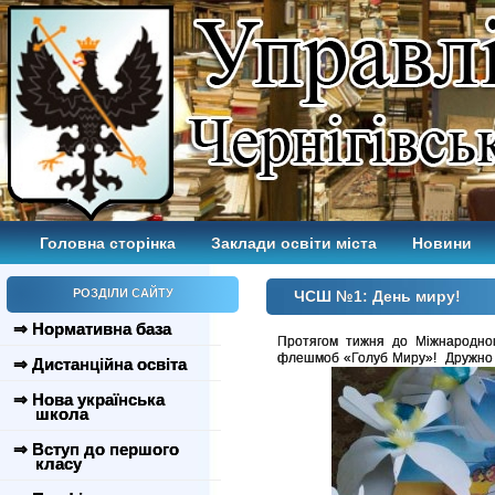
Головна сторінка
Заклади освіти міста
Новини
РОЗДІЛИ САЙТУ
ЧСШ №1: День миру!
⇒ Нормативна база
Протягом тижня до Міжнародног
флешмоб «Голуб Миру»!
Дружно 
⇒ Дистанційна освіта
⇒ Нова українська
школа
⇒ Вступ до першого
класу