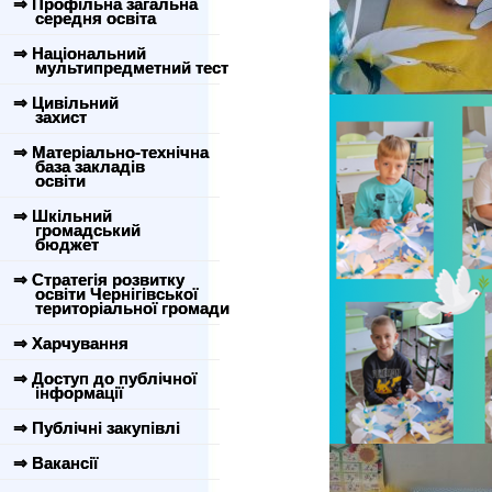
⇒ Профільна загальна
середня освіта
⇒ Національний
мультипредметний тест
⇒ Цивільний
захист
⇒ Матеріально-технічна
база закладів
освіти
⇒ Шкільний
громадський
бюджет
⇒ Стратегія розвитку
освіти Чернігівської
територіальної громади
⇒ Харчування
⇒ Доступ до публічної
інформації
⇒ Публічні закупівлі
⇒ Вакансії