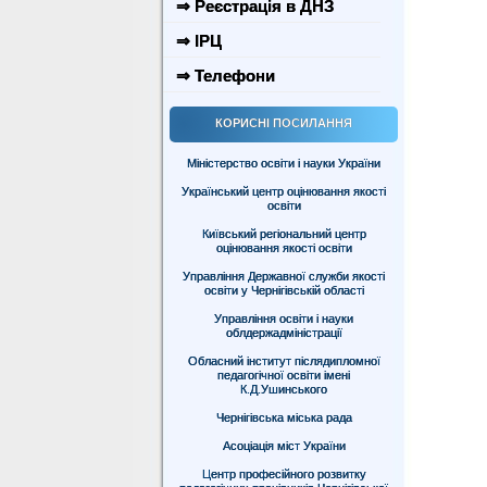
⇒ Реєстрація в ДНЗ
⇒ ІРЦ
⇒ Телефони
КОРИСНІ ПОСИЛАННЯ
Міністерство освіти і науки України
Український центр оцінювання якості
освіти
Київський регіональний центр
оцінювання якості освіти
Управління Державної служби якості
освіти у Чернігівській області
Управління освіти і науки
облдержадміністрації
Обласний інститут післядипломної
педагогічної освіти імені
К.Д.Ушинського
Чернігівська міська рада
Асоціація міст України
Центр професійного розвитку