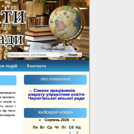
си подій
Контакти
ПРО УПРАВЛІННЯ
→ Список працівників
апровадили
апарату управління освіти
к приємно,
Чернігівської міської ради
х класів їх
та казок і
 від твого
КАЛЕНДАР НОВИН
іотекарем.
«
Серпень 2026 »
Пн
Вт
Ср
Чт
Пт
Сб
Нд
1
2