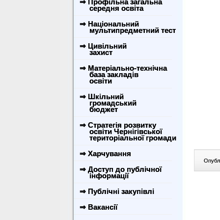
⇒ Профільна загальна
середня освіта
⇒ Національний
мультипредметний тест
⇒ Цивільний
захист
⇒ Матеріально-технічна
база закладів
освіти
⇒ Шкільний
громадський
бюджет
⇒ Стратегія розвитку
освіти Чернігівської
територіальної громади
⇒ Харчування
Опублі
⇒ Доступ до публічної
інформації
⇒ Публічні закупівлі
⇒ Вакансії