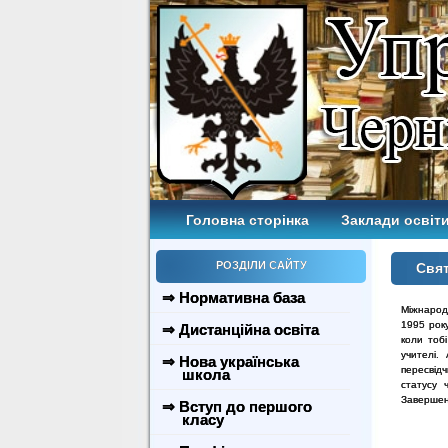
Головна сторінка
Заклади освіти
РОЗДІЛИ САЙТУ
Свя
⇒ Нормативна база
Міжнарод
1995 рок
⇒ Дистанційна освіта
коли тобі
учителі.
⇒ Нова українська
пересвід
школа
статусу 
Завершенн
⇒ Вступ до першого
класу