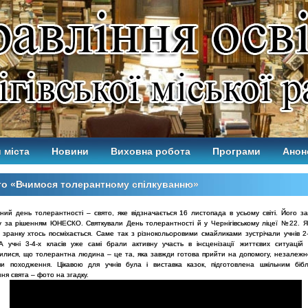
 міста
Новини
Виховна робота
Програми
Анон
то «Вчимося толерантному спілкуванню»
ний день толерантності – свято, яке відзначається 16 листопада в усьому світі. Його з
у за рішенням ЮНЕСКО. Святкували День толерантності й у Чернігівському ліцеї №22. Я
 зранку хтось посміхається. Саме так з різнокольоровими смайликами зустрічали учнів 2-
 А учні 3-4-х класів уже самі брали активну участь в інсценізації життєвих ситуацій 
чилися, що толерантна людина – це та, яка завжди готова прийти на допомогу, незалежно
чи походження. Цікавою для учнів була і виставка казок, підготовлена шкільним бібл
я свята – фото на згадку.