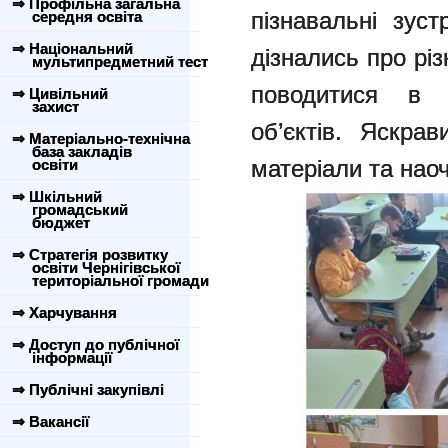
⇒ Профільна загальна
пізнавальні зуст
середня освіта
⇒ Національний
дізнались про рі
мультипредметний тест
поводитися в 
⇒ Цивільний
захист
об’єктів. Яскрав
⇒ Матеріально-технічна
база закладів
матеріали та наоч
освіти
⇒ Шкільний
громадський
бюджет
⇒ Стратегія розвитку
освіти Чернігівської
територіальної громади
⇒ Харчування
⇒ Доступ до публічної
інформації
⇒ Публічні закупівлі
⇒ Вакансії