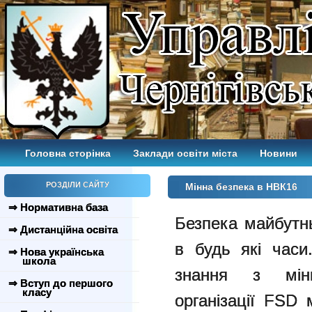
Головна сторінка
Заклади освіти міста
Новини
РОЗДІЛИ САЙТУ
Мінна безпека в НВК16
⇒ Нормативна база
Безпека майбутнь
⇒ Дистанційна освіта
в будь які час
⇒ Нова українська
школа
знання з мінн
⇒ Вступ до першого
класу
організації FSD 