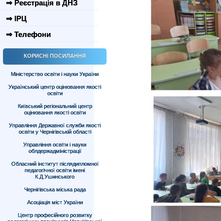
⇒ Реєстрація в ДНЗ
⇒ ІРЦ
⇒ Телефони
КОРИСНІ ПОСИЛАННЯ
Міністерство освіти і науки України
Український центр оцінювання якості
освіти
Київський регіональний центр
оцінювання якості освіти
Управління Державної служби якості
освіти у Чернігівській області
Управління освіти і науки
облдержадміністрації
Обласний інститут післядипломної
педагогічної освіти імені
К.Д.Ушинського
Чернігівська міська рада
Асоціація міст України
Центр професійного розвитку