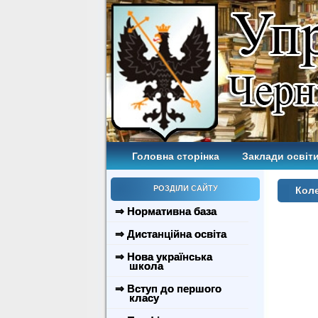
Головна сторінка
Заклади освіти
РОЗДІЛИ САЙТУ
Коле
⇒ Нормативна база
⇒ Дистанційна освіта
⇒ Нова українська
школа
⇒ Вступ до першого
класу