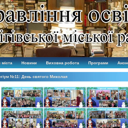
 міста
Новини
Виховна робота
Програми
Анон
гіум №11: День святого Миколая