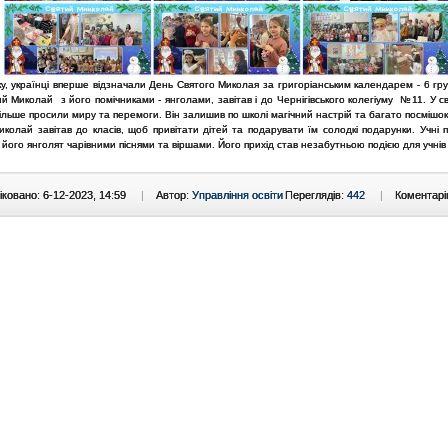
у, українці вперше відзначали День Cвятого Миколая за григоріанським календарем - 6 гр
й Миколай з його помічниками - янголами, завітав і до Чернігівського колегіуму №11. У с
ільше просили миру та перемоги. Він залишив по школі магічний настрій та багато посмішок 
колай завітав до класів, щоб привітати дітей та подарувати їм солодкі подарунки. Учні 
 його янголят чарівними піснями та віршами. Його прихід став незабутньою подією для учнів і
ковано: 6-12-2023, 14:59
|
Автор:
Управління освіти
Переглядів:
442
|
Коментарі