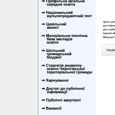
⇒ Профільна загальна
середня освіта
⇒ Національний
мультипредметний тест
Цього рок
⇒ Цивільний
дня Cвяти
захист
діти найб
Святий Ми
⇒ Матеріально-технічна
Миколая і
база закладів
освіти
⇒ Шкільний
Опублі
громадський
бюджет
⇒ Стратегія розвитку
освіти Чернігівської
територіальної громади
⇒ Харчування
⇒ Доступ до публічної
інформації
⇒ Публічні закупівлі
⇒ Вакансії