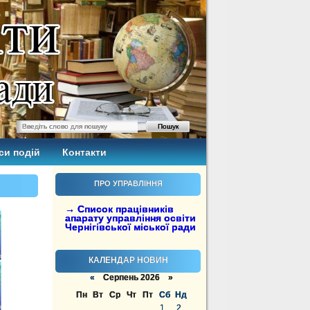
си подій
Контакти
ПРО УПРАВЛІННЯ
→ Список працівників
апарату управління освіти
Чернігівської міської ради
КАЛЕНДАР НОВИН
«
Серпень 2026 »
Пн
Вт
Ср
Чт
Пт
Сб
Нд
1
2