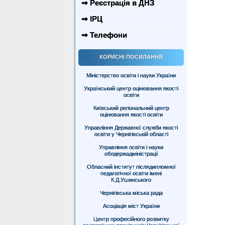
⇒ Реєстрація в ДНЗ
⇒ ІРЦ
⇒ Телефони
КОРИСНІ ПОСИЛАННЯ
Міністерство освіти і науки України
Український центр оцінювання якості
освіти
Київський регіональний центр
оцінювання якості освіти
Управління Державної служби якості
освіти у Чернігівській області
Управління освіти і науки
облдержадміністрації
Обласний інститут післядипломної
педагогічної освіти імені
К.Д.Ушинського
Чернігівська міська рада
Асоціація міст України
Центр професійного розвитку