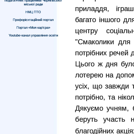
педагогічних працівників Чернігівської
міської ради
приладдя, ігра
НМЦ ПТО
багато іншого дл
Профорієнтаційний портал
Портал «Моя кар’єра»
центру соціальн
Youtube-канал управління освіти
"Смаколики для 
потрібних речей 
Цього ж дня бул
лотерею на допом
усіх, що завжди 
потрібно, та ніко
Дякуємо учням, 
беруть участь 
благодійних акці