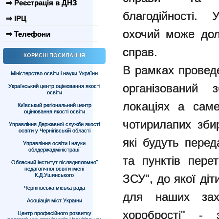
⇒ Реєстрація в ДНЗ
благодійності. У
⇒ ІРЦ
охочий може до
⇒ Телефони
справ.
КОРИСНІ ПОСИЛАННЯ
В рамках провед
Міністерство освіти і науки України
організований 
Український центр оцінювання якості
освіти
локаціях а сам
Київський регіональний центр
оцінювання якості освіти
чотирилапих збир
Управління Державної служби якості
освіти у Чернігівській області
які будуть перед
Управління освіти і науки
облдержадміністрації
та пунктів перет
Обласний інститут післядипломної
педагогічної освіти імені
К.Д.Ушинського
ЗСУ", до якої діт
Чернігівська міська рада
для наших захи
Асоціація міст України
хоробрості" - 
Центр професійного розвитку