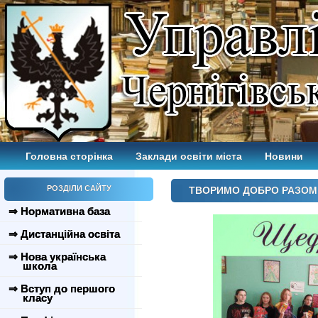
Головна сторінка
Заклади освіти міста
Новини
РОЗДІЛИ САЙТУ
ТВОРИМО ДОБРО РАЗОМ
⇒ Нормативна база
⇒ Дистанційна освіта
⇒ Нова українська
школа
⇒ Вступ до першого
класу