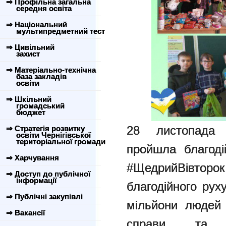
⇒ Профільна загальна
середня освіта
⇒ Національний
мультипредметний тест
⇒ Цивільний
захист
⇒ Матеріально-технічна
база закладів
освіти
⇒ Шкільний
громадський
бюджет
28 листопада у
⇒ Стратегія розвитку
освіти Чернігівської
територіальної громади
пройшла благоді
⇒ Харчування
#ЩедрийВівторо
⇒ Доступ до публічної
інформації
благодійного рух
⇒ Публічні закупівлі
мільйони людей 
⇒ Вакансії
справи та п