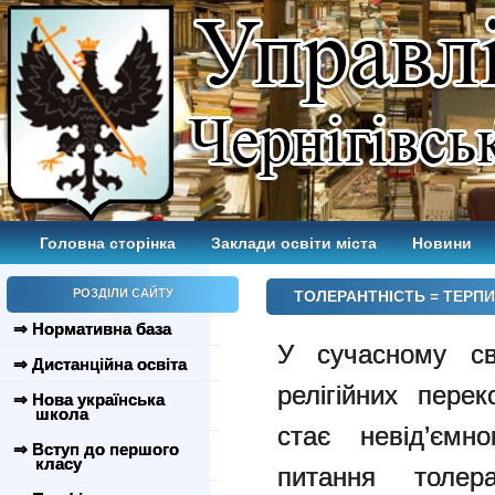
Головна сторінка
Заклади освіти міста
Новини
РОЗДІЛИ САЙТУ
ТОЛЕРАНТНІСТЬ = ТЕРП
⇒ Нормативна база
У сучасному сві
⇒ Дистанційна освіта
релігійних пере
⇒ Нова українська
школа
стає невід’ємн
⇒ Вступ до першого
класу
питання толера