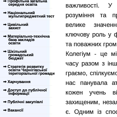
⇒ Профільна загальна
важливості. У 
середня освіта
⇒ Національний
розуміння та п
мультипредметний тест
велике значен
⇒ Цивільний
захист
ключову роль у ф
⇒ Матеріально-технічна
база закладів
та поважних гром
освіти
⇒ Шкільний
Колегіум - це м
громадський
бюджет
часу разом з ін
⇒ Стратегія розвитку
освіти Чернігівської
граємо, спілкуєм
територіальної громади
нас панувала а
⇒ Харчування
⇒ Доступ до публічної
кожен учень в
інформації
захищеним, незал
⇒ Публічні закупівлі
⇒ Вакансії
є. Одним із спо