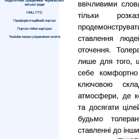
педагогічних працівників Чернігівської
ввічливими слов
міської ради
НМЦ ПТО
тільки роз
Профорієнтаційний портал
продемонструват
Портал «Моя кар’єра»
ставлення люде
Youtube-канал управління освіти
оточення. Толера
лише для того, 
себе комфортно
ключовою скла
атмосфери, де к
та досягати ціле
будьмо толера
ставленні до інши