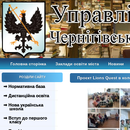
Головна сторінка
Заклади освіти міста
Новини
РОЗДІЛИ САЙТУ
Проєкт Lions Quest в кол
⇒ Нормативна база
⇒ Дистанційна освіта
⇒ Нова українська
школа
⇒ Вступ до першого
класу