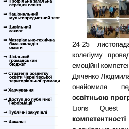
⇒ Профільна загальна
середня освіта
⇒ Національний
мультипредметний тест
⇒ Цивільний
захист
⇒ Матеріально-технічна
24-25 листопа
база закладів
освіти
колегіуму прове
⇒ Шкільний
громадський
бюджет
емоційні компетен
⇒ Стратегія розвитку
Дяченко Людмила
освіти Чернігівської
територіальної громади
онайомила пед
⇒ Харчування
о
світньою прог
⇒ Доступ до публічної
інформації
Lions Quest 
⇒ Публічні закупівлі
компетентності 
⇒ Вакансії