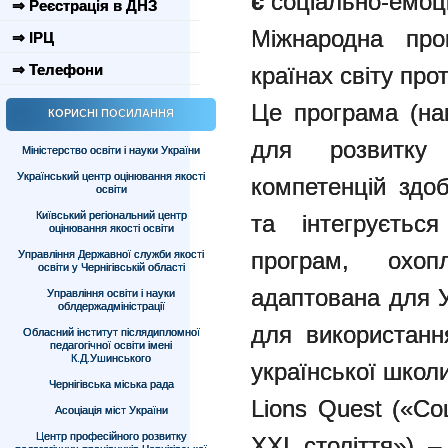
є
соціально-емоц
⇒ Реєстрація в ДНЗ
Міжнародна про
⇒ ІРЦ
⇒ Телефони
країнах світу про
Це програма (на
КОРИСНІ ПОСИЛАННЯ
для розвитку
Міністерство освіти і науки України
Український центр оцінювання якості
компетенцій здоб
освіти
Київський регіональний центр
та інтегруєтьс
оцінювання якості освіти
програм, охо
Управління Державної служби якості
освіти у Чернігівській області
адаптована для 
Управління освіти і науки
облдержадміністрації
для використання
Обласний інститут післядипломної
педагогічної освіти імені
К.Д.Ушинського
української школ
Чернігівська міська рада
Lions Quest («Со
Асоціація міст України
Центр професійного розвитку
ХХІ століття») –