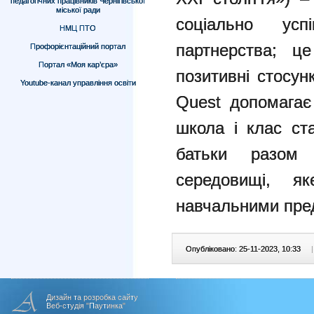
педагогічних працівників Чернігівської
міської ради
соціально усп
НМЦ ПТО
партнерства; ц
Профорієнтаційний портал
Портал «Моя кар’єра»
позитивні стосун
Youtube-канал управління освіти
Quest допомагає 
школа і клас ста
батьки разом
середовищі, я
навчальними пре
Опубліковано: 25-11-2023, 10:33
|
Дизайн та розробка сайту
Веб-студія "Паутинка"