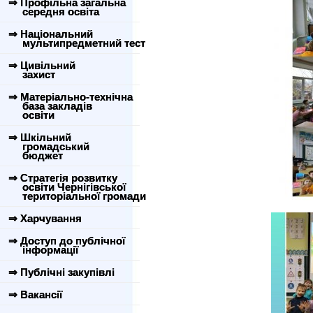
⇒ Профільна загальна
середня освіта
⇒ Національний
мультипредметний тест
⇒ Цивільний
захист
⇒ Матеріально-технічна
база закладів
освіти
⇒ Шкільний
громадський
бюджет
⇒ Стратегія розвитку
освіти Чернігівської
територіальної громади
⇒ Харчування
⇒ Доступ до публічної
інформації
⇒ Публічні закупівлі
⇒ Вакансії