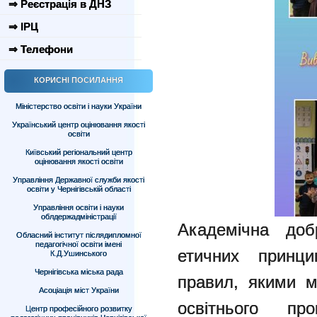
⇒ Реєстрація в ДНЗ
⇒ ІРЦ
⇒ Телефони
КОРИСНІ ПОСИЛАННЯ
Міністерство освіти і науки України
Український центр оцінювання якості
освіти
Київський регіональний центр
оцінювання якості освіти
Управління Державної служби якості
освіти у Чернігівській області
Управління освіти і науки
облдержадміністрації
Академічна доб
Обласний інститут післядипломної
педагогічної освіти імені
етичних принци
К.Д.Ушинського
Чернігівська міська рада
правил, якими м
Асоціація міст України
освітнього п
Центр професійного розвитку