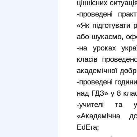
ціннісних ситуаці
-проведені прак
«Як підготувати 
або шукаємо, о
-на уроках укр
класів проведен
академічної добр
-проведені годин
над ГДЗ» у 8 кла
-учителі та у
«Академічна до
EdEra;