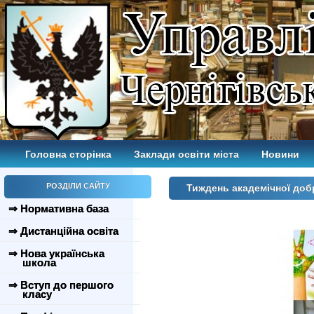
Головна сторінка
Заклади освіти міста
Новини
РОЗДІЛИ САЙТУ
Тиждень академічної доб
⇒ Нормативна база
⇒ Дистанційна освіта
⇒ Нова українська
школа
⇒ Вступ до першого
класу