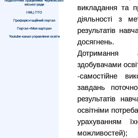
педагогічних працівників Чернігівської
міської ради
викладання та п
НМЦ ПТО
діяльності з м
Профорієнтаційний портал
результатів навч
Портал «Моя кар’єра»
Youtube-канал управління освіти
досягнень.
Дотримання а
здобувачами осві
-самостійне ви
завдань поточно
результатів нав
освітніми потреб
урахуванням їх
можливостей);