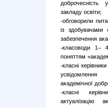
доброчесність у
закладу освіти;
-обговорили пита
із здобувачами 
забезпечення ака
-класоводи 1– 4
поняттям «академ
-класні керівник
усвідомлення
академічної добр
-класні керів
актуалізацію а