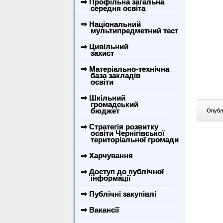
⇒ Профільна загальна
середня освіта
⇒ Національний
мультипредметний тест
⇒ Цивільний
захист
⇒ Матеріально-технічна
база закладів
освіти
⇒ Шкільний
громадський
бюджет
Опублі
⇒ Стратегія розвитку
освіти Чернігівської
територіальної громади
⇒ Харчування
⇒ Доступ до публічної
інформації
⇒ Публічні закупівлі
⇒ Вакансії