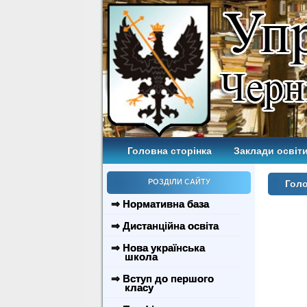
Головна сторінка
Заклади освіти
РОЗДІЛИ САЙТУ
Голо
⇒ Нормативна база
⇒ Дистанційна освіта
⇒ Нова українська
школа
⇒ Вступ до першого
класу