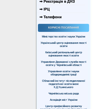
⇒ Реєстрація в ДНЗ
⇒ ІРЦ
⇒ Телефони
КОРИСНІ ПОСИЛАННЯ
Міністерство освіти і науки України
Український центр оцінювання якості
освіти
Київський регіональний центр
оцінювання якості освіти
Управління Державної служби якості
освіти у Чернігівській області
Управління освіти і науки
облдержадміністрації
Обласний інститут післядипломної
педагогічної освіти імені
К.Д.Ушинського
Чернігівська міська рада
Асоціація міст України
Центр професійного розвитку