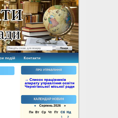
си подій
Контакти
ПРО УПРАВЛІННЯ
→ Список працівників
апарату управління освіти
Чернігівської міської ради
КАЛЕНДАР НОВИН
«
Серпень 2026 »
Пн
Вт
Ср
Чт
Пт
Сб
Нд
1
2