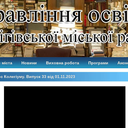
 міста
Новини
Виховна робота
Програми
Анон
с Колегіуму. Випуск 33 від 01.11.2023