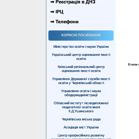
⇒ Реєстрація в ДНЗ
⇒ ІРЦ
⇒ Телефони
КОРИСНІ ПОСИЛАННЯ
Міністерство освіти і науки України
Український центр оцінювання якості
освіти
Етапи 
Київський регіональний центр
оцінювання якості освіти
Управління Державної служби якості
освіти у Чернігівській області
Управління освіти і науки
облдержадміністрації
Обласний інститут післядипломної
педагогічної освіти імені
К.Д.Ушинського
Чернігівська міська рада
Асоціація міст України
Центр професійного розвитку