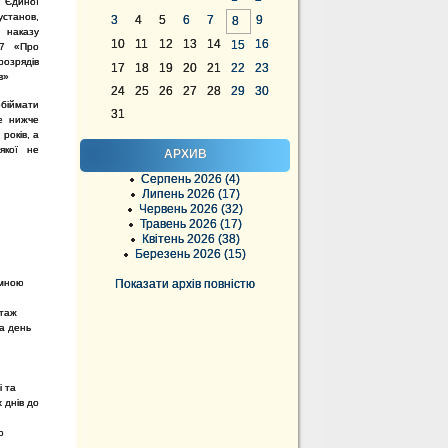
 Єдиної
установ,
3
4
5
6
7
9
8
 наказу
10
11
12
13
14
16
15
57 «Про
розрядів
17
18
19
20
21
22
23
в»
24
25
26
27
28
29
30
біймати
31
не нижче
років, а
якої не
АРХИВ
Серпень 2026 (4)
Липень 2026 (17)
Червень 2026 (32)
Травень 2026 (17)
Квітень 2026 (38)
Березень 2026 (15)
ємною
Показати архів повністю
стаж
на день
;
і та
 днів до
о