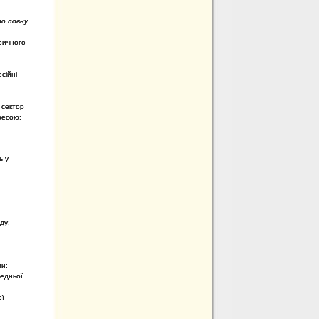
ро повну
ричного
сійні
сектор
дресою:
ь у
ду;
ми:
редньої
ої