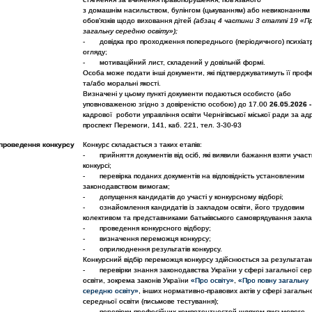
з домашнім насильством, булінгом (цькуванням) або невиконанням
обов’язків щодо виховання дітей
(абзац 4 частини 3 статті 19 «П
загальну середню освіту»)
;
- довідка про проходження попереднього (періодичного) психіат
огляду;
- мотиваційний лист, складений у довільній формі.
Особа може подати інші документи, які підтверджуватимуть її профе
та/або моральні якості.
Визначені у цьому пункті документи подаються особисто (або
уповноваженою згідно з довіреністю особою) до 17.00
26.05.2026
-
кадрової роботи управління освіти Чернігівської міської ради за а
проспект Перемоги, 141, каб. 221, тел. 3-30-93
проведення конкурсу
Конкурс складається з таких етапів:
- прийняття документів від осіб, які виявили бажання взяти участ
конкурсі;
- перевірка поданих документів на відповідність установленим
законодавством вимогам;
- допущення кандидатів до участі у конкурсному відборі;
- ознайомлення кандидатів із закладом освіти, його трудовим
колективом та представниками батьківського самоврядування закла
- проведення конкурсного відбору;
- визначення переможця конкурсу;
- оприлюднення результатів конкурсу.
Конкурсний відбір переможця конкурсу здійснюється за результата
- перевірки знання законодавства України у сфері загальної се
освіти, зокрема законів України
«Про освіту»
,
«Про повну загальну
середню освіту»
, інших нормативно-правових актів у сфері загальн
середньої освіти (письмове тестування);
- перевірки професійних компетентностей шляхом письмового