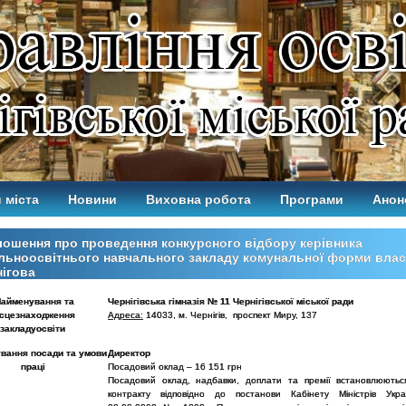
 міста
Новини
Виховна робота
Програми
Анон
ошення про проведення конкурсного відбору керівника
льноосвітнього навчального закладу комунальної форми власн
ігова
айменування та
Чернігівська гімназія № 11
Чернігівської міської ради
ісцезнаходження
Адреса:
14033, м. Чернігів, проспект Миру, 137
закладу
освіти
вання посади та умови
Директор
праці
Посадовий оклад – 16 151 грн
Посадовий оклад, надбавки, доплати та премії встановлюються
контракту відповідно до постанови Кабінету Міністрів Укра