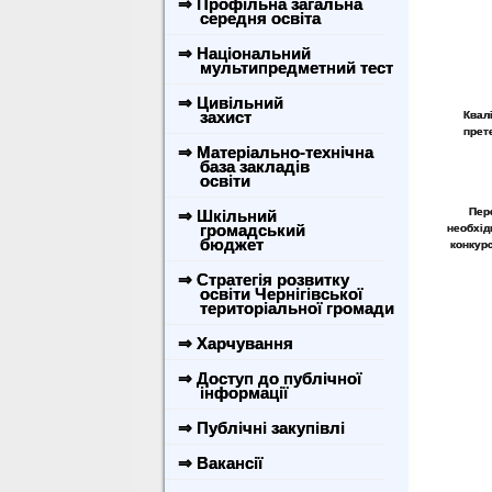
⇒ Профільна загальна
середня освіта
⇒ Національний
мультипредметний тест
⇒ Цивільний
захист
Квал
прет
⇒ Матеріально-технічна
база закладів
освіти
Пере
⇒ Шкільний
громадський
необхід
бюджет
конкурс
⇒ Стратегія розвитку
освіти Чернігівської
територіальної громади
⇒ Харчування
⇒ Доступ до публічної
інформації
⇒ Публічні закупівлі
⇒ Вакансії