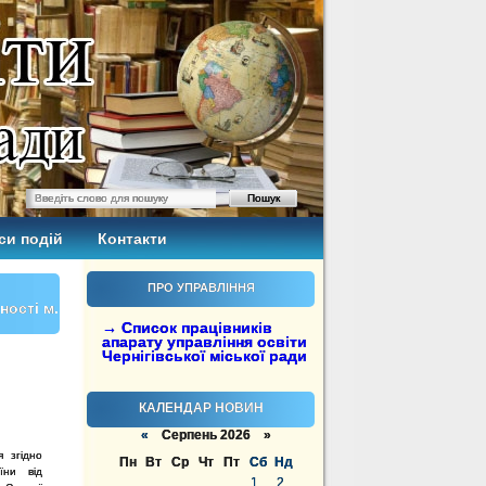
си подій
Контакти
ПРО УПРАВЛІННЯ
ості м.
→ Список працівників
апарату управління освіти
Чернігівської міської ради
КАЛЕНДАР НОВИН
«
Серпень 2026 »
 згідно
Пн
Вт
Ср
Чт
Пт
Сб
Нд
їни від
1
2