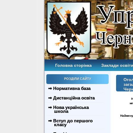
Головна сторінка
Заклади освіти
РОЗДІЛИ САЙТУ
Огол
зага
⇒ Нормативна база
Черн
⇒ Дистанційна освіта
Н
м
⇒ Нова українська
школа
Наймену
⇒ Вступ до першого
класу