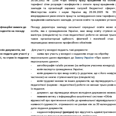
30.08.2002 № 1298 «Про оплату праці працівників на основі
тарифної сітки розрядів і коефіцієнтів з оплати праці працівників 
закладів та організацій окремих галузей бюджетної сфери»;
Міністерства освіти і науки України від 26.09.2005 № 5
впорядкування умов оплати праці та затвердження схем тарифних 
працівників навчальних закладів, установ освіти та наукових устано
іфікаційні вимоги до
Посаду директора закладу загальної середньої освіти може о
ендентів на посаду
особа, яка є громадянином України, має вищу освіту ступеня 
магістра (спеціаліста) та стаж педагогічної роботи не менше трьох 
також організаторські здібності, фізичний і психічний стан 
перешкоджає виконанню професійних обов’язків
лік документів, які
Для участі у конкурсі подають такі документи:
но подати для участі у
- заява про участь у конкурсі з наданням згоди на обробку
і, та строк їх подання
персональних даних відповідно до
Закону України
«Про захист
персональних даних»;
- автобіографія та/або резюме (за вибором учасника конкурсу);
- копія паспорта громадянина України;
- копія документа про вищу освіту (з додатком, що є його невід’
частиною) не нижче ступеня магістра (спеціаліста);
- копія трудової книжки чи інших документів, що підтверджують 
педагогічної (науково - педагогічної) роботи не менше трьох років 
їх подання;
- документ, що підтверджує вільне володіння державною мовою
-
повного
витягу з інформаційно-аналітичної системи «Облік
відомостей про притягнення особи до кримінальної відповідальност
наявності судимості», отриманого не раніше ніж за 30 календарних
дати подання документів;
- надання інформації
(довідки)
про відсутність адміністративног
стягнення за вчинення правопорушення, пов’язаного