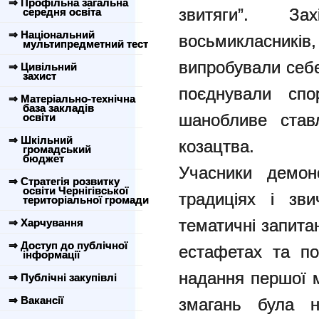
⇒ Профільна загальна
звитяги”. За
середня освіта
⇒ Національний
восьмикласни
мультипредметний тест
випробували себе
⇒ Цивільний
захист
поєднували спо
⇒ Матеріально-технічна
база закладів
шанобливе ставл
освіти
⇒ Шкільний
козацтва.
громадський
бюджет
Учасники демон
⇒ Стратегія розвитку
освіти Чернігівської
традиціях і зви
територіальної громади
тематичні запита
⇒ Харчування
⇒ Доступ до публічної
естафетах та по
інформації
надання першої 
⇒ Публічні закупівлі
⇒ Вакансії
змагань була н