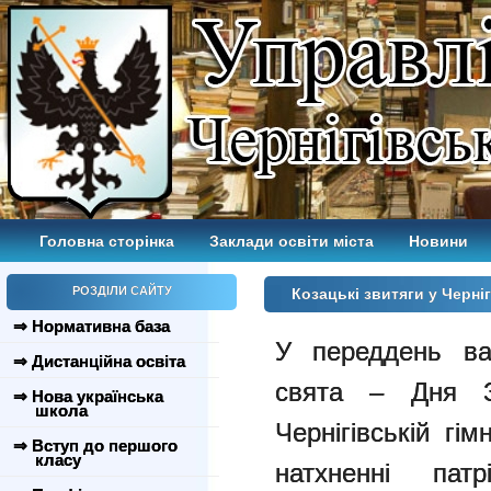
Головна сторінка
Заклади освіти міста
Новини
РОЗДІЛИ САЙТУ
Козацькі звитяги у Черніг
⇒ Нормативна база
У переддень ва
⇒ Дистанційна освіта
свята – Дня 
⇒ Нова українська
школа
Чернігівській гі
⇒ Вступ до першого
класу
натхненні патр