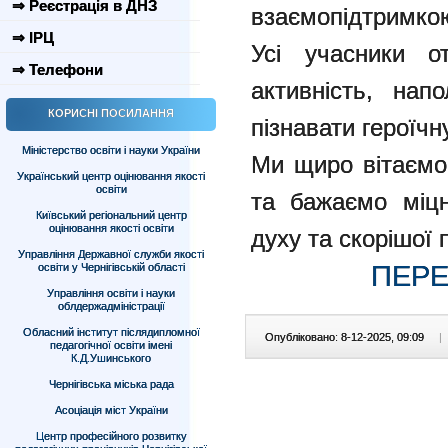
⇒ Реєстрація в ДНЗ
взаємопідтримкою
⇒ ІРЦ
Усі учасники о
⇒ Телефони
активність, нап
КОРИСНІ ПОСИЛАННЯ
пізнавати героїчну
Міністерство освіти і науки України
Ми щиро вітаємо
Український центр оцінювання якості
освіти
та бажаємо міцн
Київський регіональний центр
оцінювання якості освіти
духу та скорішої 
Управління Державної служби якості
ПЕРЕ
освіти у Чернігівській області
Управління освіти і науки
облдержадміністрації
Обласний інститут післядипломної
Опубліковано: 8-12-2025, 09:09
|
педагогічної освіти імені
К.Д.Ушинського
Чернігівська міська рада
Асоціація міст України
Центр професійного розвитку