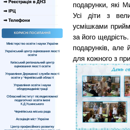
⇒ Реєстрація в ДНЗ
подарунки, які М
⇒ ІРЦ
Усі діти з вел
⇒ Телефони
усмішками прийм
КОРИСНІ ПОСИЛАННЯ
за його щедрість
Міністерство освіти і науки України
подарунків, але 
Український центр оцінювання якості
освіти
для кожного з при
Київський регіональний центр
оцінювання якості освіти
Управління Державної служби якості
освіти у Чернігівській області
Управління освіти і науки
облдержадміністрації
Обласний інститут післядипломної
педагогічної освіти імені
К.Д.Ушинського
Чернігівська міська рада
Асоціація міст України
Центр професійного розвитку