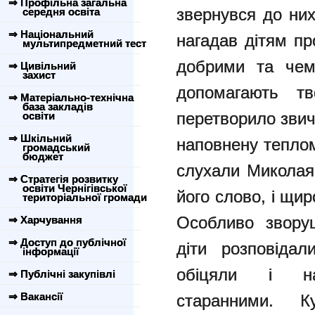
⇒ Профільна загальна
звернувся до ни
середня освіта
⇒ Національний
нагадав дітям пр
мультипредметний тест
добрими та чем
⇒ Цивільний
захист
допомагають тв
⇒ Матеріально-технічна
база закладів
перетворило звич
освіти
⇒ Шкільний
наповнену теплом
громадський
бюджет
слухали Миколая
⇒ Стратегія розвитку
освіти Чернігівської
його слово, і щи
територіальної громади
Особливо звору
⇒ Харчування
⇒ Доступ до публічної
діти розповіда
інформації
обіцяли і н
⇒ Публічні закупівлі
⇒ Вакансії
старанними. Ку