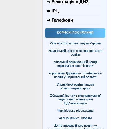
⇒ Реєстрація в ДНЗ
⇒ ІРЦ
⇒ Телефони
КОРИСНІ ПОСИЛАННЯ
Міністерство освіти і науки України
Український центр оцінювання якості
освіти
Київський регіональний центр
оцінювання якості освіти
Управління Державної служби якості
освіти у Чернігівській області
Управління освіти і науки
облдержадміністрації
Обласний інститут післядипломної
педагогічної освіти імені
К.Д.Ушинського
Чернігівська міська рада
Асоціація міст України
Центр професійного розвитку