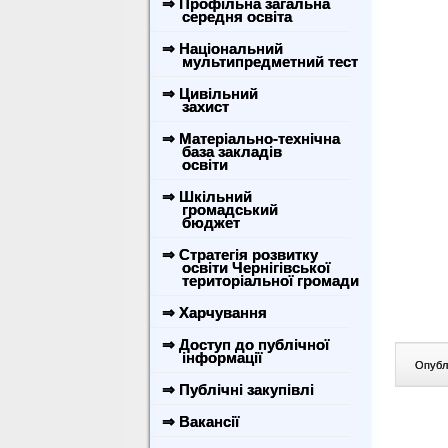
⇒ Профільна загальна
середня освіта
⇒ Національний
мультипредметний тест
⇒ Цивільний
захист
⇒ Матеріально-технічна
база закладів
освіти
⇒ Шкільний
громадський
бюджет
⇒ Стратегія розвитку
освіти Чернігівської
територіальної громади
⇒ Харчування
⇒ Доступ до публічної
інформації
Опублі
⇒ Публічні закупівлі
⇒ Вакансії