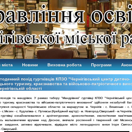
 міста
Новини
Виховна робота
Програми
Анон
тоденний похід гуртківців КПЗО "Чернігівський центр дитячо-
ького туризму, краєзнавства та військово-патріотичного вих
ернігівській області
 походів та мандрівок. У рамках табору "Мандрівник" гуртківці КПЗО "Чернігівський цен
о туризму, краєзнавства та військово-патріотичного виховання" здійснили незабутній ба
ступеня складності Чернігівською областю за маршрутом: м. Чернігів - с. Вишеньки - с. 
 - с.Мезин - с. Кудлаївка- с. Путивськ (Крейдяний кар'єр) - м. Новгород-Сіверський - м.Чернігів
 гуртківці ознайомлювалися з архітектурними, археологічними, екологічними пам'яткам
сь мальовничими кручами над Десною, вивчали рослинний і тваринний світ Мезинс
ли завдання, активно відпочивали, відвідали місто легендарного князя Ігоря Святос
 Сіверський.