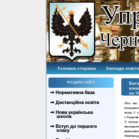
Головна сторінка
Заклади освіти
РОЗДІЛИ САЙТУ
Бага
юнац
⇒ Нормативна база
по Ч
⇒ Дистанційна освіта
Літо час
юнацьког
⇒ Нова українська
похід ІІ 
школа
с.Радичів
У поході
⇒ Вступ до першого
милували
класу
виконува
Новгород-