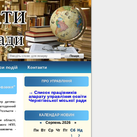
си подій
Контакти
ПРО УПРАВЛІННЯ
овання"
→ Список працівників
апарату управління освіти
Чернігівської міської ради
тр дитячо-
гатоденний
Розльоти -
КАЛЕНДАР НОВИН
.
и області,
«
Серпень 2026 »
ького НПП,
лавовича -
Пн
Вт
Ср
Чт
Пт
Сб
Нд
1
2