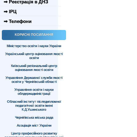
⇒ Реєстрація в ДНЗ
⇒ ІРЦ
⇒ Телефони
КОРИСНІ ПОСИЛАННЯ
Міністерство освіти і науки України
Український центр оцінювання якості
освіти
Київський регіональний центр
оцінювання якості освіти
Управління Державної служби якості
освіти у Чернігівській області
Управління освіти і науки
облдержадміністрації
Обласний інститут післядипломної
педагогічної освіти імені
К.Д.Ушинського
Чернігівська міська рада
Асоціація міст України
Центр професійного розвитку