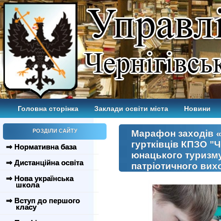
Головна сторінка
Заклади освіти міста
Новини
РОЗДІЛИ САЙТУ
Марафон заходів «
гуртківців КПЗО "Ч
⇒ Нормативна база
юнацького туризму
⇒ Дистанційна освіта
патріотичного вих
⇒ Нова українська
школа
⇒ Вступ до першого
класу