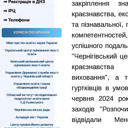
⇒ Реєстрація в ДНЗ
закріплення зн
⇒ ІРЦ
краєзнавства, еко
⇒ Телефони
та пізнавальної, 
КОРИСНІ ПОСИЛАННЯ
компетентносте
Міністерство освіти і науки України
успішного подал
Український центр оцінювання якості
освіти
"Чернігівський ц
Київський регіональний центр
краєзнавства т
оцінювання якості освіти
Управління Державної служби якості
виховання", а т
освіти у Чернігівській області
Управління освіти і науки
гуртківців в умо
облдержадміністрації
Обласний інститут післядипломної
червня 2024 ро
педагогічної освіти імені
К.Д.Ушинського
заходів "Розпоч
Чернігівська міська рада
Асоціація міст України
відвідали Мен
Центр професійного розвитку