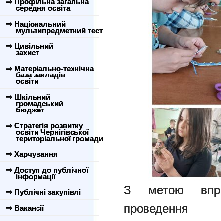
⇒ Профільна загальна
середня освіта
⇒ Національний
мультипредметний тест
⇒ Цивільний
захист
⇒ Матеріально-технічна
база закладів
освіти
⇒ Шкільний
громадський
бюджет
⇒ Стратегія розвитку
освіти Чернігівської
територіальної громади
⇒ Харчування
⇒ Доступ до публічної
інформації
З метою впро
⇒ Публічні закупівлі
проведення 
⇒ Вакансії