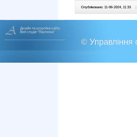
Опубліковано: 11-06-2024, 11:33
|
Дизайн та розробка сайту
Веб-студія "Паутинка"
© Управління о