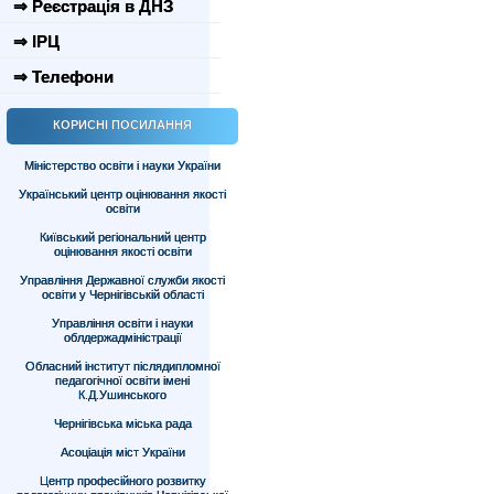
⇒ Реєстрація в ДНЗ
⇒ ІРЦ
⇒ Телефони
КОРИСНІ ПОСИЛАННЯ
Міністерство освіти і науки України
Український центр оцінювання якості
освіти
Київський регіональний центр
оцінювання якості освіти
Управління Державної служби якості
освіти у Чернігівській області
Управління освіти і науки
облдержадміністрації
Обласний інститут післядипломної
педагогічної освіти імені
К.Д.Ушинського
Чернігівська міська рада
Асоціація міст України
Центр професійного розвитку