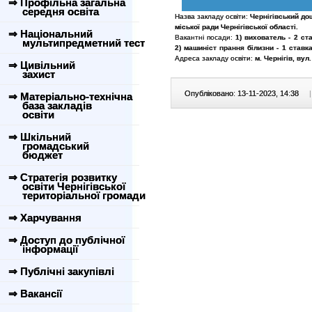
⇒ Профільна загальна
середня освіта
Назва закладу освіти:
Чернігівський д
міської ради Чернігівської області.
⇒ Національний
Вакантні посади:
1) вихователь - 2 ста
мультипредметний тест
2) машиніст прання білизн
Адреса закладу освіти:
м. Чернігів, вул.
⇒ Цивільний
захист
Опубліковано: 13-11-2023, 14:38
|
⇒ Матеріально-технічна
база закладів
освіти
⇒ Шкільний
громадський
бюджет
⇒ Стратегія розвитку
освіти Чернігівської
територіальної громади
⇒ Харчування
⇒ Доступ до публічної
інформації
⇒ Публічні закупівлі
⇒ Вакансії