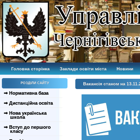
Головна сторінка
Заклади освіти міста
Новини
РОЗДІЛИ САЙТУ
Вакансія станом на 13.11.
⇒ Нормативна база
⇒ Дистанційна освіта
⇒ Нова українська
школа
⇒ Вступ до першого
класу