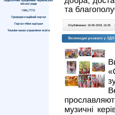
добра, доста
педагогічних працівників Чернігівської
міської ради
та благополу
НМЦ ПТО
Профорієнтаційний портал
Портал «Моя кар’єра»
Опубліковано: 16-05-2018, 16:26
|
Youtube-канал управління освіти
Великодні розваги у ЗД
В
«
з
В
прославля
музичні кері