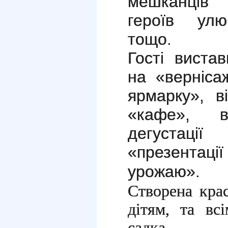
мешканців 
героїв улю
тощо.
Гості виста
на «верніса
ярмарку», в
«кафе», в
дегустац
«презента
урожаю».
Створена кра
дітям, та вс
садка.