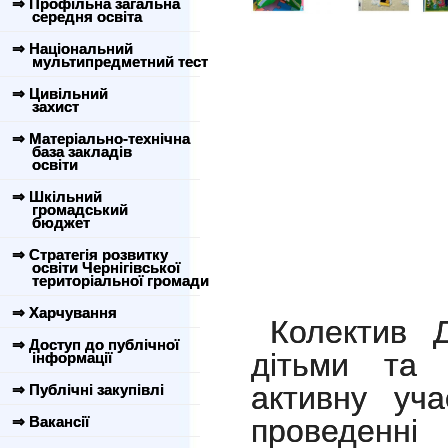
⇒ Профільна загальна
середня освіта
⇒ Національний
мультипредметний тест
⇒ Цивільний
захист
⇒ Матеріально-технічна
база закладів
освіти
⇒ Шкільний
громадський
бюджет
⇒ Стратегія розвитку
освіти Чернігівської
територіальної громади
⇒ Харчування
Колектив
⇒ Доступ до публічної
дітьми та 
інформації
активну уча
⇒ Публічні закупівлі
⇒ Вакансії
проведенні