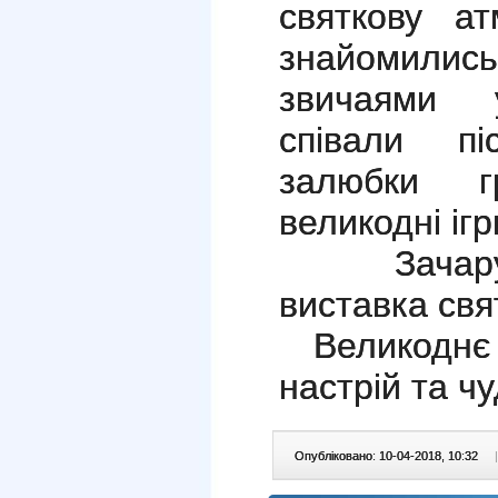
святкову ат
знайомили
звичаями у
співали пі
залюбки г
великодні ігр
Зачарувал
виставка свя
Великоднє с
настрій та ч
Опубліковано: 10-04-2018, 10:32
|