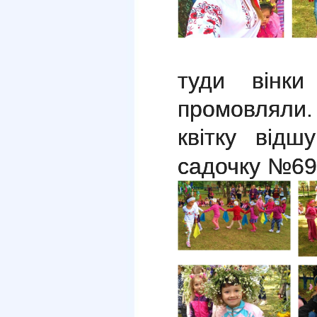
туди вінки
промовляли
квітку відш
садочку №69 