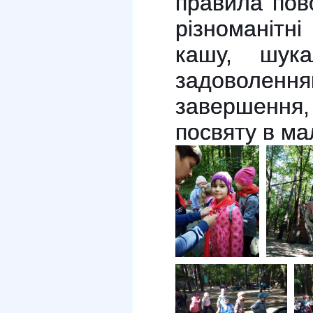
правила пов
різноманіт
кашу, шука
задоволенням
завершенн
посвяту в ма