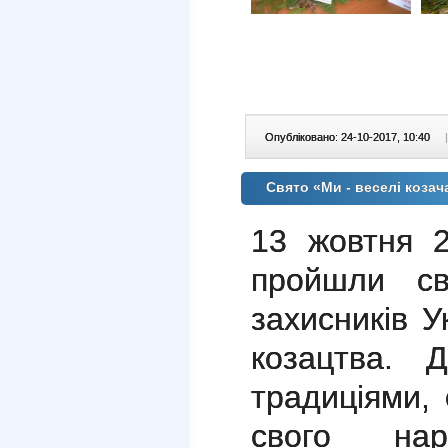
Опубліковано: 24-10-2017, 10:40
|
Свято «Ми - веселі козач
13 жовтня
пройшли св
захисників У
козацтва. 
традиціями,
свого на