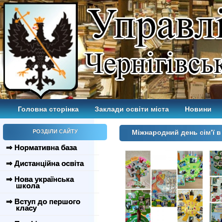
Головна сторінка
Заклади освіти міста
Новини
РОЗДІЛИ САЙТУ
Міжнародний день сім’ї 
⇒ Нормативна база
⇒ Дистанційна освіта
⇒ Нова українська
школа
⇒ Вступ до першого
класу