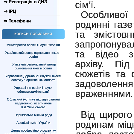
⇒ Реєстрація в ДНЗ
сім’ї.
⇒ ІРЦ
Особливої
⇒ Телефони
родинні газе
та змістов
КОРИСНІ ПОСИЛАННЯ
запропонува
Міністерство освіти і науки України
та відео з
Український центр оцінювання якості
освіти
архіву. Під
Київський регіональний центр
оцінювання якості освіти
сюжетів та 
Управління Державної служби якості
освіти у Чернігівській області
задоволенн
Управління освіти і науки
враженнями.
облдержадміністрації
Обласний інститут післядипломної
педагогічної освіти імені
К.Д.Ушинського
Від щирого
Чернігівська міська рада
родинам міцн
Асоціація міст України
Центр професійного розвитку