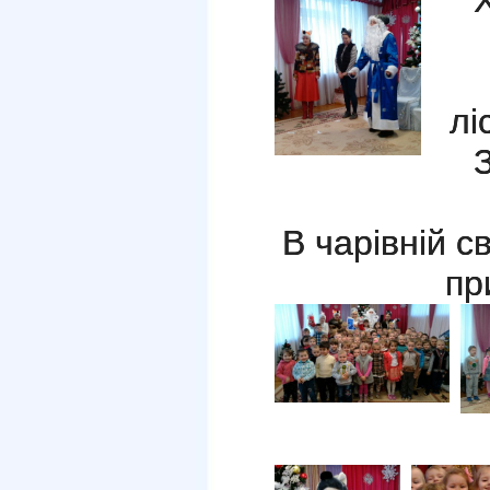
лі
З
В чарівній с
пр