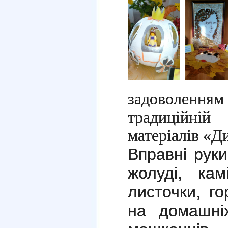
задоволенн
традиційній
матеріалів «
Ди
Вправні рук
жолуді, кам
листочки, го
на домашніх