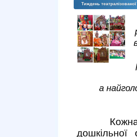
Тиждень театралізованої
а найгол
Кожна вік
дошкільної