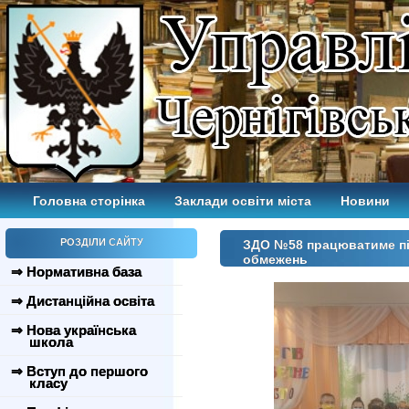
Головна сторінка
Заклади освіти міста
Новини
РОЗДІЛИ САЙТУ
ЗДО №58 працюватиме пі
обмежень
⇒ Нормативна база
⇒ Дистанційна освіта
⇒ Нова українська
школа
⇒ Вступ до першого
класу