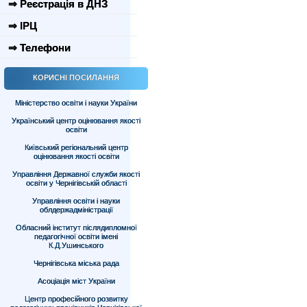
⇒ Реєстрація в ДНЗ
⇒ ІРЦ
⇒ Телефони
КОРИСНІ ПОСИЛАННЯ
Міністерство освіти і науки України
Український центр оцінювання якості
освіти
Київський регіональний центр
оцінювання якості освіти
Управління Державної служби якості
освіти у Чернігівській області
Управління освіти і науки
облдержадміністрації
Обласний інститут післядипломної
педагогічної освіти імені
К.Д.Ушинського
Чернігівська міська рада
Асоціація міст України
Центр професійного розвитку