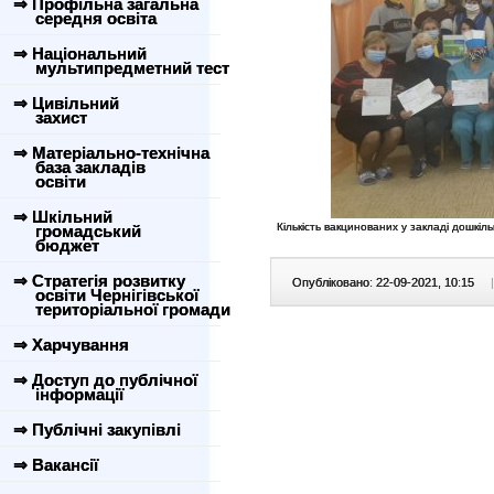
⇒ Профільна загальна
середня освіта
⇒ Національний
мультипредметний тест
⇒ Цивільний
захист
⇒ Матеріально-технічна
база закладів
освіти
⇒ Шкільний
Кількість вакцинованих у закладі дошкіл
громадський
бюджет
⇒ Стратегія розвитку
Опубліковано: 22-09-2021, 10:15
|
освіти Чернігівської
територіальної громади
⇒ Харчування
⇒ Доступ до публічної
інформації
⇒ Публічні закупівлі
⇒ Вакансії