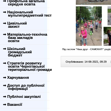
⇒ Профільна загальна
середня освіта
⇒ Національний
мультипредметний тест
⇒ Цивільний
захист
⇒ Матеріально-технічна
база закладів
освіти
⇒ Шкільний
Під гаслом "Наш друг - САМОКАТ!" радіс
громадський
бюджет
Опубліковано: 14-06-2021, 09:29
|
⇒ Стратегія розвитку
освіти Чернігівської
територіальної громади
⇒ Харчування
⇒ Доступ до публічної
інформації
⇒ Публічні закупівлі
⇒ Вакансії