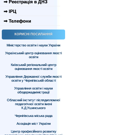
⇒ Реєстрація в ДНЗ
⇒ ІРЦ
⇒ Телефони
КОРИСНІ ПОСИЛАННЯ
Міністерство освіти і науки України
Український центр оцінювання якості
освіти
Київський регіональний центр
оцінювання якості освіти
Управління Державної служби якості
освіти у Чернігівській області
Управління освіти і науки
облдержадміністрації
Обласний інститут післядипломної
педагогічної освіти імені
К.Д.Ушинського
Чернігівська міська рада
Асоціація міст України
Центр професійного розвитку