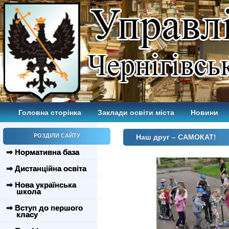
Головна сторінка
Заклади освіти міста
Новини
РОЗДІЛИ САЙТУ
Наш друг – САМОКАТ!
⇒ Нормативна база
⇒ Дистанційна освіта
⇒ Нова українська
школа
⇒ Вступ до першого
класу