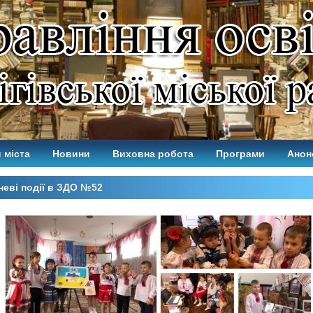
 міста
Новини
Виховна робота
Програми
Анон
еві події в ЗДО №52