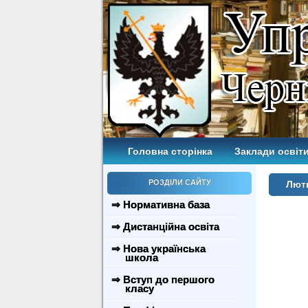
Головна сторінка
Заклади освіти
РОЗДІЛИ САЙТУ
Лютн
⇒ Нормативна база
⇒ Дистанційна освіта
⇒ Нова українська
школа
⇒ Вступ до першого
класу