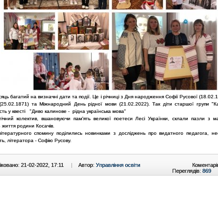
яць багатий на визначні дати та події. Це і річниці з Дня народження Софії Русової (18.02.18
 (25.02.1871) та Міжнародний День рідної мови (21.02.2022). Так діти старшої групи "К
сть у квесті "Диво калинове - рідна українська мова"
гічний колектив, вшановуючи пам'ять великої поетеси Лесі Українки, склали пазли з м
з життя родини Косачів.
літературного спомину поділились новинками з досліджень про видатного педагога, н
ть, літератора - Софію Русову.
ковано: 21-02-2022, 17:11
|
Автор:
Управління освіти
Коментарі
Переглядів:
869