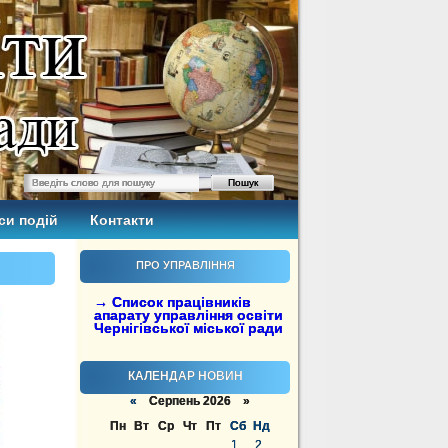
си подій
Контакти
ПРО УПРАВЛІННЯ
→ Список працівників
апарату управління освіти
Чернігівської міської ради
КАЛЕНДАР НОВИН
«
Серпень 2026 »
Пн
Вт
Ср
Чт
Пт
Сб
Нд
1
2