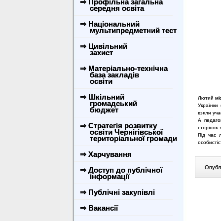
⇒ Профільна загальна
середня освіта
⇒ Національний
мультипредметний тест
⇒ Цивільний
захист
⇒ Матеріально-технічна
база закладів
освіти
⇒ Шкільний
Лютий міс
громадський
Українки
бюджет
взяли уча
А педаго
⇒ Стратегія розвитку
сторінок 
освіти Чернігівської
Під час 
територіальної громади
особистіс
⇒ Харчування
Опублі
⇒ Доступ до публічної
інформації
⇒ Публічні закупівлі
⇒ Вакансії