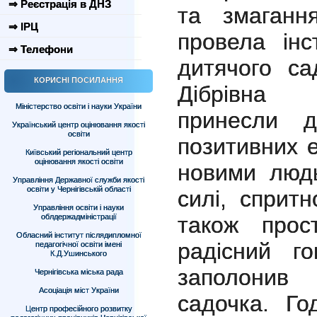
⇒ Реєстрація в ДНЗ
та змагання
⇒ ІРЦ
провела інс
⇒ Телефони
дитячого са
КОРИСНІ ПОСИЛАННЯ
Дібрівна 
Міністерство освіти і науки України
принесли д
Український центр оцінювання якості
освіти
позитивних е
Київський регіональний центр
оцінювання якості освіти
новими людь
Управління Державної служби якості
освіти у Чернігівській області
силі, спритн
Управління освіти і науки
облдержадміністрації
також прост
Обласний інститут післядипломної
радісний г
педагогічної освіти імені
К.Д.Ушинського
заполонив
Чернігівська міська рада
Асоціація міст України
садочка. Го
Центр професійного розвитку