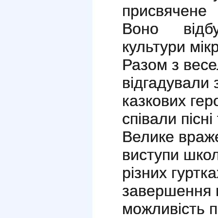
присвячене
Воно відб
культури мік
Разом з весе
відгадували 
казкових геро
співали пісн
Велике враж
виступи школ
різних гуртк
завершення 
можливість 