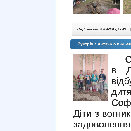
Опубліковано: 28-04-2017, 12:43
|
Зустріч з дитячою пись
С
в Д
від
дит
Соф
Діти з вогни
задоволенн