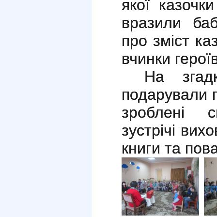
якої казочк
вразили ба
про зміст ка
вчинки герої
На згад
подарували 
зроблені с
зустрічі вих
книги та пов