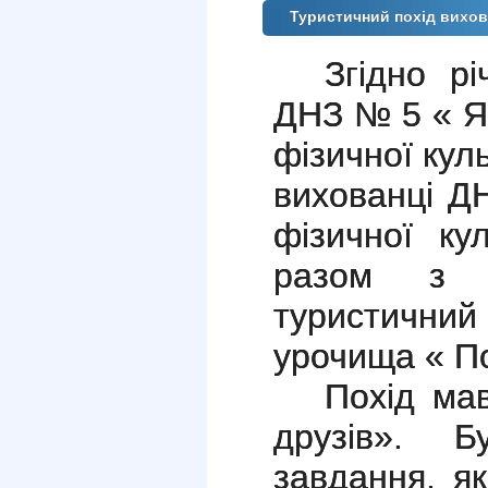
Туристичний похід вихо
Згідно р
ДНЗ № 5 « Ял
фізичної кул
вихованці Д
фізичної ку
разом з б
туристичний
урочища « По
Похід ма
друзів». Б
завдання, я