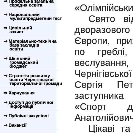
⇒ Профільна загальна
середня освіта
«Олімпійськи
⇒ Національний
Свято ві
мультипредметний тест
дворазовог
⇒ Цивільний
захист
Європи, при
⇒ Матеріально-технічна
база закладів
освіти
по греблі
⇒ Шкільний
веслува
громадський
бюджет
Чернігівськ
⇒ Стратегія розвитку
освіти Чернігівської
Сергія Пет
територіальної громади
⇒ Харчування
заступник
⇒ Доступ до публічної
«Спорт д
інформації
Анатолійович
⇒ Публічні закупівлі
⇒ Вакансії
Цікаві та