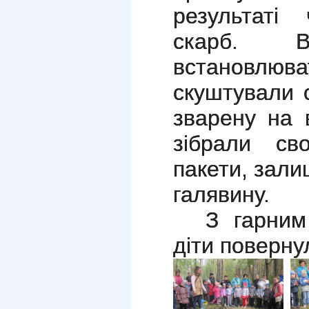
результаті
скарб. В
встановлюват
скуштували 
зварену на в
зібрали св
пакети, зали
галявину.
З гарним
діти поверну