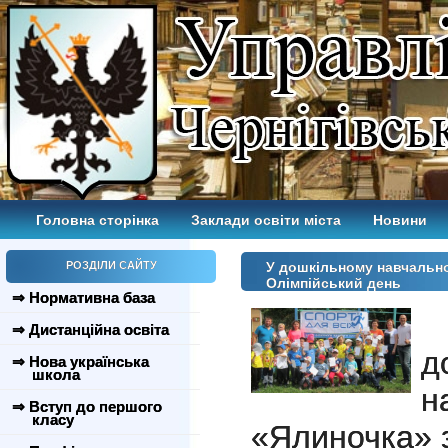
Головна сторінка
Заклади освіти міста
Новини
РОЗДІЛИ САЙТУ
У дошкільному навчальн
Олімпійський день
⇒ Нормативна база
⇒ Дистанційна освіта
д
⇒ Нова українська
школа
н
⇒ Вступ до першого
класу
«Ялиночка» з