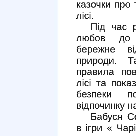
казочки про 
лісі.
Під час 
любов до 
бережне ві
природи. Т
правила пов
лісі та пок
безпеки п
відпочинку н
Бабуся С
в ігри « Чар