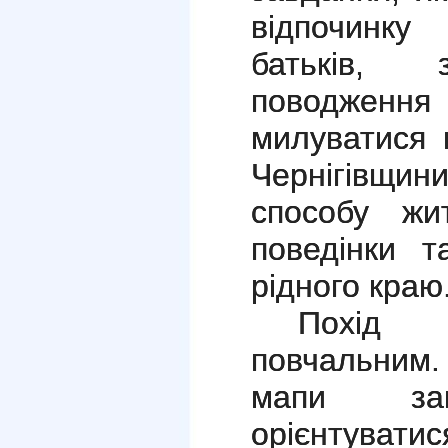
відпо
батьків, 
поводженн
милуватися 
Чернігівщин
способу жит
поведінки 
рідного краю
Похід
повчальним
мапи зак
орієнтуват