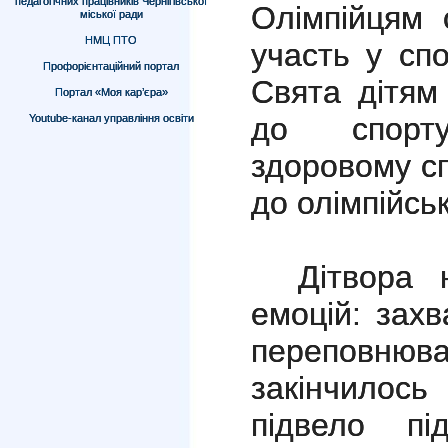
педагогічних працівників Чернігівської
Олімпійцям 
міської ради
НМЦ ПТО
участь у спо
Профорієнтаційний портал
Свята дітя
Портал «Моя кар’єра»
до спорту
Youtube-канал управління освіти
здоровому сп
до олімпійськ
Дітвора 
емоцій: захв
переповню
закінчило
підвело пі