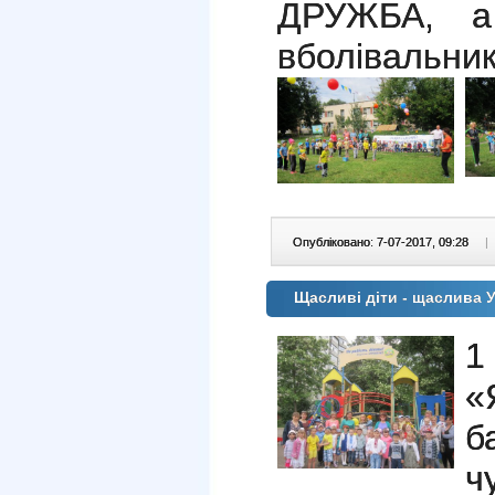
ДРУЖБА, а
вболівальни
Опубліковано: 7-07-2017, 09:28
|
Щасливі діти - щаслива У
1
«
б