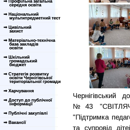
⇒ Профільна загальна
середня освіта
⇒ Національний
мультипредметний тест
⇒ Цивільний
захист
⇒ Матеріально-технічна
база закладів
освіти
⇒ Шкільний
громадський
бюджет
⇒ Стратегія розвитку
освіти Чернігівської
територіальної громади
⇒ Харчування
Чернігівський д
⇒ Доступ до публічної
інформації
№43 "СВІТЛЯЧ
⇒ Публічні закупівлі
"Підтримка педаг
⇒ Вакансії
та супровід діте