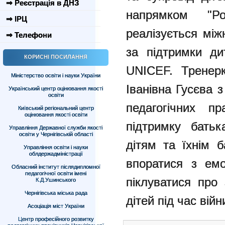
⇒ Реєстрація в ДНЗ
напрямком "Р
⇒ ІРЦ
реалізується мі
⇒ Телефони
за підтримки д
КОРИСНІ ПОСИЛАННЯ
UNICEF. Тренерк
Міністерство освіти і науки України
Іванівна Гусєва 
Український центр оцінювання якості
освіти
педагогічних пр
Київський регіональний центр
оцінювання якості освіти
підтримку батьк
Управління Державної служби якості
освіти у Чернігівській області
дітям та їхнім б
Управління освіти і науки
облдержадміністрації
впоратися з ем
Обласний інститут післядипломної
педагогічної освіти імені
піклуватися про 
К.Д.Ушинського
Чернігівська міська рада
дітей під час війн
Асоціація міст України
Центр професійного розвитку