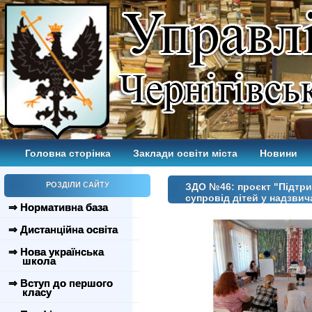
Головна сторінка
Заклади освіти міста
Новини
РОЗДІЛИ САЙТУ
ЗДО №46: проєкт "Підтрим
супровід дітей у надзвич
⇒ Нормативна база
⇒ Дистанційна освіта
⇒ Нова українська
школа
⇒ Вступ до першого
класу