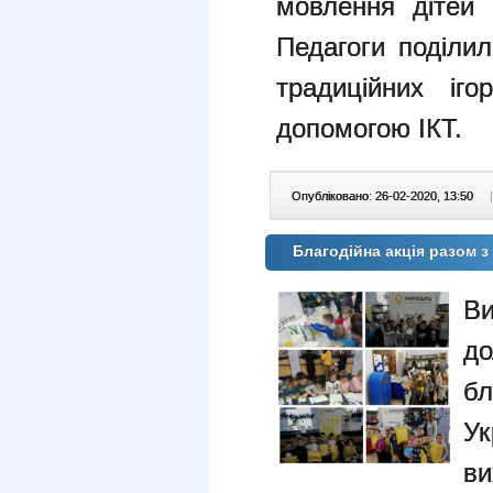
мовлення дітей 
Педагоги поділи
традиційних іг
допомогою ІКТ.
Опубліковано: 26-02-2020, 13:50
|
Благодійна акція разом
В
д
бл
У
ви