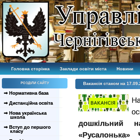
Головна сторінка
Заклади освіти міста
Новини
РОЗДІЛИ САЙТУ
Вакансія станом на 17.09.
⇒ Нормативна база
⇒ Дистанційна освіта
⇒ Нова українська
школа
дошкільний 
⇒ Вступ до першого
класу
«Русалонька» Ч