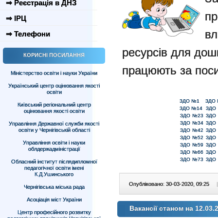
⇒ Реєстрація в ДНЗ
пр
⇒ ІРЦ
вл
⇒ Телефони
ресурсів для дошк
КОРИСНІ ПОСИЛАННЯ
працюють за пос
Міністерство освіти і науки України
Український центр оцінювання якості
освіти
ЗДО №1
ЗДО
Київський регіональний центр
ЗДО №14
ЗДО
оцінювання якості освіти
ЗДО №23
ЗДО
ЗДО №34
ЗДО
Управління Державної служби якості
освіти у Чернігівській області
ЗДО №42
ЗДО
ЗДО №52
ЗДО
Управління освіти і науки
ЗДО №59
ЗДО
облдержадміністрації
ЗДО №66
ЗДО
ЗДО №73
ЗДО
Обласний інститут післядипломної
педагогічної освіти імені
К.Д.Ушинського
Опубліковано: 30-03-2020, 09:25
|
Чернігівська міська рада
Асоціація міст України
Вакансії станом на 12.03.
Центр професійного розвитку