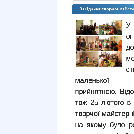
Засідання творчої майсте
У
о
д
м
с
маленької
прийнятною. Відо
тож 25 лютого в
творчої майстерні
на якому було ро