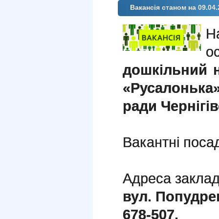
Вакансія станом на 09.04.
о
дошкільний 
«Русалонька»
ради Чернігів
Вакантні поса
Адреса заклад
вул. Попудрен
678-507.