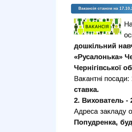
Вакансія станом на 17.10.
На
ос
дошкільний нав
«Русалонька» Че
Чернігівської об
Вакантні посади:
ставка.
2. Вихователь - 
Адреса закладу о
Попудренка, буди