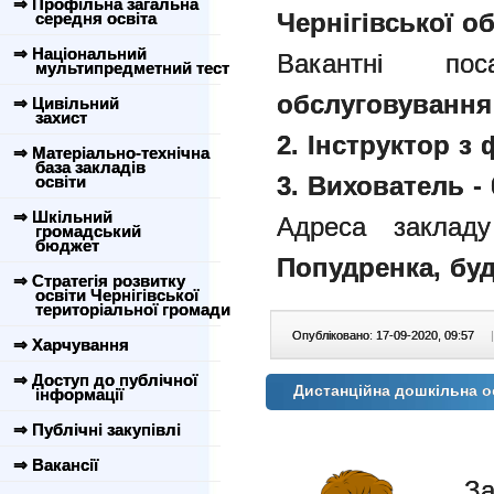
⇒ Профільна загальна
Чернігівської об
середня освіта
⇒ Національний
Вакантні поса
мультипредметний тест
обслуговування 
⇒ Цивільний
захист
2. Інструктор з 
⇒ Матеріально-технічна
база закладів
3. Вихователь - 
освіти
⇒ Шкільний
Адреса заклад
громадський
бюджет
Попудренка, буди
⇒ Стратегія розвитку
освіти Чернігівської
територіальної громади
Опубліковано: 17-09-2020, 09:57
|
⇒ Харчування
⇒ Доступ до публічної
Дистанційна дошкільна о
інформації
⇒ Публічні закупівлі
⇒ Вакансії
За