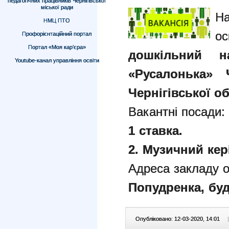
педагогічних працівників Чернігівської
міської ради
НМЦ ПТО
Профорієнтаційний портал
Портал «Моя кар’єра»
дошкільний 
Youtube-канал управління освіти
«Русалонька» Ч
Чернігівської об
Вакантні посади:
1 ставка.
2. Музичний кері
Адреса закладу о
Попудренка, буди
Опубліковано: 12-03-2020, 14:01
|