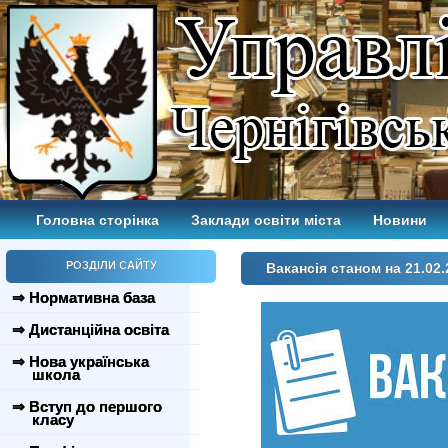
Головна сторінка
Заклади освіти міста
Новини
РОЗДІЛИ САЙТУ
Вакансія станом на 21.02.
⇒ Нормативна база
⇒ Дистанційна освіта
⇒ Нова українська
школа
⇒ Вступ до першого
класу