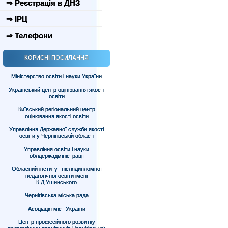
⇒ Реєстрація в ДНЗ
⇒ ІРЦ
⇒ Телефони
КОРИСНІ ПОСИЛАННЯ
Міністерство освіти і науки України
Український центр оцінювання якості
освіти
Київський регіональний центр
оцінювання якості освіти
Управління Державної служби якості
освіти у Чернігівській області
Управління освіти і науки
облдержадміністрації
Обласний інститут післядипломної
педагогічної освіти імені
К.Д.Ушинського
Чернігівська міська рада
Асоціація міст України
Центр професійного розвитку