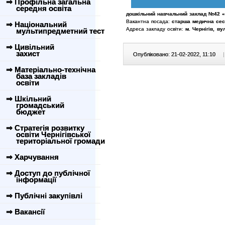
⇒ Профільна загальна
середня освіта
дошкільний навчальний заклад №42 «Ру
Вакантна посада:
старша медична сест
⇒ Національний
Адреса закладу освіти:
м. Чернігів, ву
мультипредметний тест
⇒ Цивільний
захист
Опубліковано: 21-02-2022, 11:10
|
⇒ Матеріально-технічна
база закладів
освіти
⇒ Шкільний
громадський
бюджет
⇒ Стратегія розвитку
освіти Чернігівської
територіальної громади
⇒ Харчування
⇒ Доступ до публічної
інформації
⇒ Публічні закупівлі
⇒ Вакансії