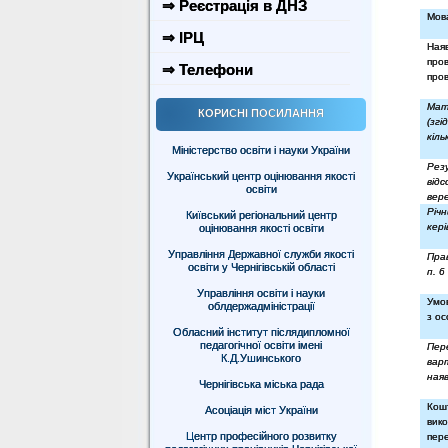
⇒ Реєстрація в ДНЗ
Мова
⇒ ІРЦ
Ная
про
⇒ Телефони
про
Мат
КОРИСНІ ПОСИЛАННЯ
(зг
кіль
Міністерство освіти і науки України
Рез
Український центр оцінювання якості
відс
освіти
вере
Річ
Київський регіональний центр
кері
оцінювання якості освіти
Управління Державної служби якості
Пра
освіти у Чернігівській області
п. 
Управління освіти і науки
Умов
облдержадміністрації
з о
Обласний інститут післядипломної
педагогічної освіти імені
Пер
К.Д.Ушинського
вар
наяв
Чернігівська міська рада
Кош
Асоціація міст України
вико
Центр професійного розвитку
пер