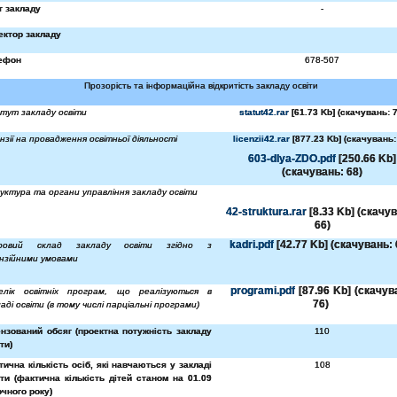
т закладу
-
ектор закладу
ефон
678-507
Прозорість та інформаційна відкритість закладу освіти
тут закладу освіти
statut42.rar
[61.73 Kb] (cкачувань: 7
нзії на провадження освітньої діяльності
licenzii42.rar
[877.23 Kb] (cкачувань:
603-dlya-ZDO.pdf
[250.66 Kb]
(cкачувань: 68)
уктура та органи управління закладу освіти
42-struktura.rar
[8.33 Kb] (cкачу
66)
kadri.pdf
[42.77 Kb] (cкачувань: 
ровий склад закладу освіти згідно з
ензійними умовами
programi.pdf
[87.96 Kb] (cкачув
елік освітніх програм, що реалізуються в
76)
аді освіти (в тому числі парціальні програми)
ензований обсяг (проектна потужність закладу
110
ти)
тична кількість осіб, які навчаються у закладі
108
іти (фактична кількість дітей станом на 01.09
очного року)