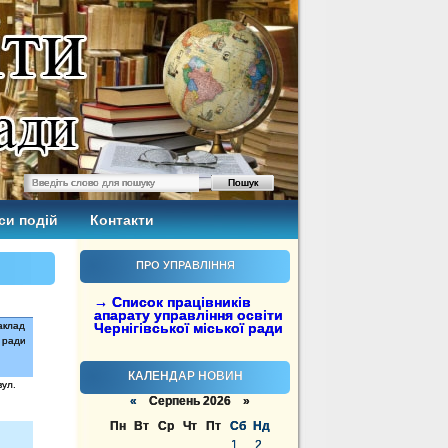
си подій
Контакти
ПРО УПРАВЛІННЯ
→ Список працівників
апарату управління освіти
аклад
Чернігівської міської ради
 ради
КАЛЕНДАР НОВИН
вул.
«
Серпень 2026 »
Пн
Вт
Ср
Чт
Пт
Сб
Нд
1
2