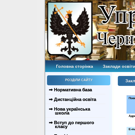
Головна сторінка
Заклади освіти
РОЗДІЛИ САЙТУ
Закл
⇒ Нормативна база
Пов
⇒ Дистанційна освіта
⇒ Нова українська
школа
Адр
⇒ Вступ до першого
класу
E
-
ma