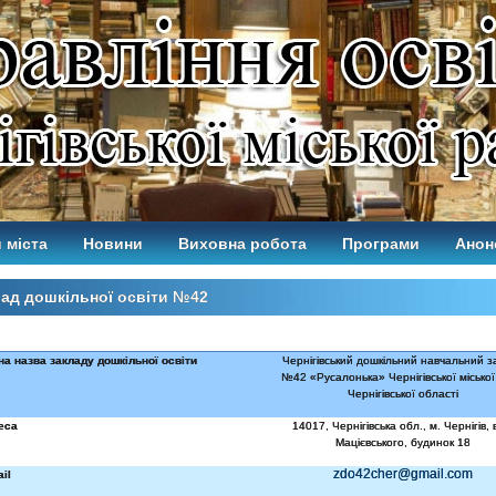
 міста
Новини
Виховна робота
Програми
Анон
ад дошкільної освіти №42
на назва закладу дошкільної освіти
Чернігівський дошкільний навчальний з
№42 «Русалонька» Чернігівської міської
Чернігівської області
еса
14017, Чернігівська обл., м. Чернігів, 
Мацієвського, будинок 18
zdo42cher@gmail.com
il