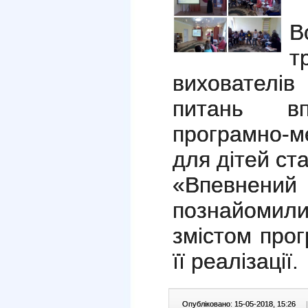
К
В
т
вихователів
питань вп
програмно-м
для дітей ст
«Впевнени
познайомил
змістом про
її реалізації.
Опубліковано: 15-05-2018, 15:26
|