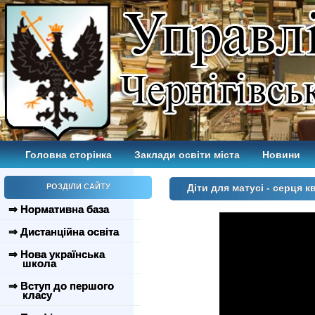
Головна сторінка
Заклади освіти міста
Новини
РОЗДІЛИ САЙТУ
Діти для матусі - серця к
⇒ Нормативна база
⇒ Дистанційна освіта
⇒ Нова українська
школа
⇒ Вступ до першого
класу