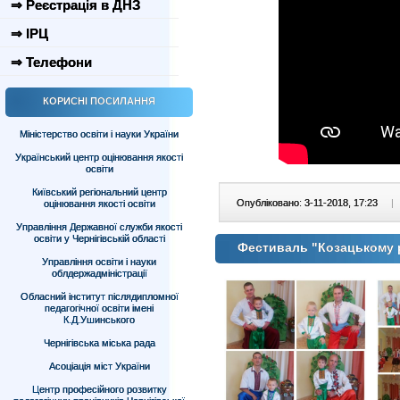
⇒ Реєстрація в ДНЗ
⇒ ІРЦ
⇒ Телефони
КОРИСНІ ПОСИЛАННЯ
Міністерство освіти і науки України
Український центр оцінювання якості
освіти
Київський регіональний центр
Опубліковано: 3-11-2018, 17:23
|
оцінювання якості освіти
Управління Державної служби якості
освіти у Чернігівській області
Фестиваль "Козацькому 
Управління освіти і науки
облдержадміністрації
Обласний інститут післядипломної
педагогічної освіти імені
К.Д.Ушинського
Чернігівська міська рада
Асоціація міст України
Центр професійного розвитку