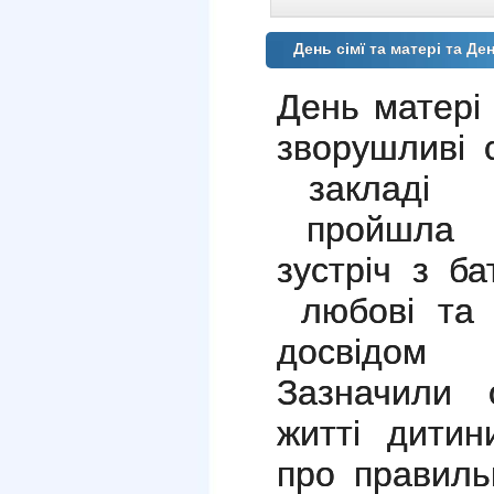
День сімї та матері та Ден
День матері 
зворушливі 
закладі
пройшла т
зустріч з ба
любові та 
досвідом
Зазначили 
житті дити
про правиль