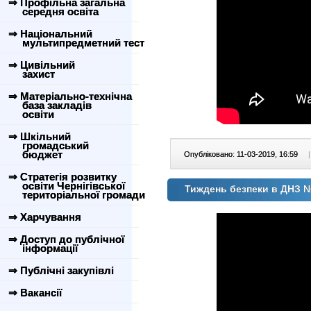
⇒ Профільна загальна
середня освіта
⇒ Національний
мультипредметний тест
⇒ Цивільний
захист
⇒ Матеріально-технічна
база закладів
освіти
⇒ Шкільний
громадський
бюджет
Опубліковано: 11-03-2019, 16:59
|
⇒ Стратегія розвитку
освіти Чернігівської
Тиждень безпеки в ДНЗ 
територіальної громади
⇒ Харчування
⇒ Доступ до публічної
інформації
⇒ Публічні закупівлі
⇒ Вакансії