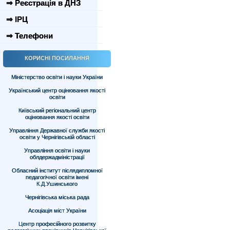
⇒ Реєстрація в ДНЗ
⇒ ІРЦ
⇒ Телефони
КОРИСНІ ПОСИЛАННЯ
Міністерство освіти і науки України
Український центр оцінювання якості
освіти
Київський регіональний центр
оцінювання якості освіти
Управління Державної служби якості
освіти у Чернігівській області
Управління освіти і науки
облдержадміністрації
Обласний інститут післядипломної
педагогічної освіти імені
К.Д.Ушинського
Чернігівська міська рада
Асоціація міст України
Центр професійного розвитку