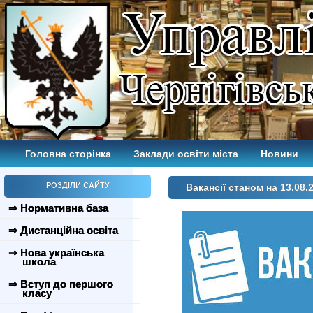
Головна сторінка
Заклади освіти міста
Новини
РОЗДІЛИ САЙТУ
Вакансії станом на 13.08.
⇒ Нормативна база
⇒ Дистанційна освіта
⇒ Нова українська
школа
⇒ Вступ до першого
класу