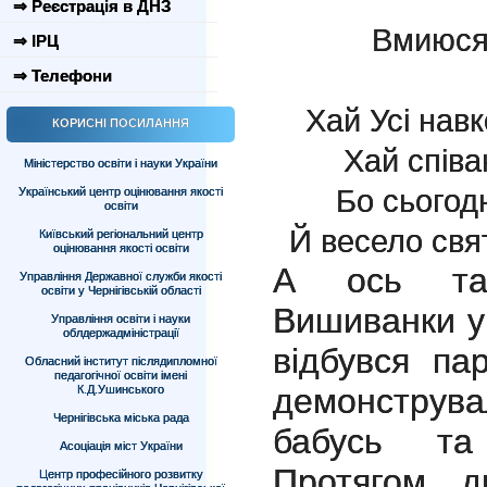
⇒ Реєстрація в ДНЗ
Вмиюся 
⇒ ІРЦ
⇒ Телефони
Хай Усі нав
КОРИСНІ ПОСИЛАННЯ
Хай співа
Міністерство освіти і науки України
Бо сьогодн
Український центр оцінювання якості
освіти
Й весело свя
Київський регіональний центр
оцінювання якості освіти
А ось так
Управління Державної служби якості
освіти у Чернігівській області
Вишиванки у
Управління освіти і науки
облдержадміністрації
відбувся па
Обласний інститут післядипломної
педагогічної освіти імені
демонструва
К.Д.Ушинського
Чернігівська міська рада
бабусь та
Асоціація міст України
Протягом д
Центр професійного розвитку