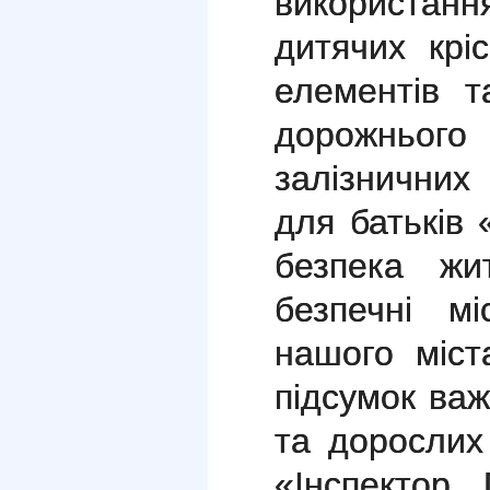
використан
дитячих крі
елементів 
дорожнього
залізничних
для батьків 
безпека жи
безпечні м
нашого міс
підсумок важ
та дорослих
«Інспектор