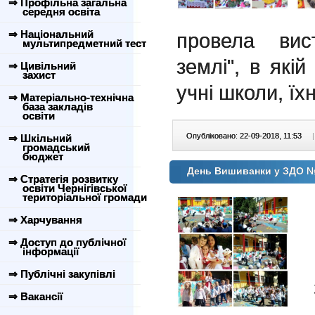
⇒ Профільна загальна
середня освіта
⇒ Національний
провела вис
мультипредметний тест
землі", в якій
⇒ Цивільний
захист
учні школи, їхн
⇒ Матеріально-технічна
база закладів
освіти
Опубліковано: 22-09-2018, 11:53
|
⇒ Шкільний
громадський
бюджет
День Вишиванки у ЗДО 
⇒ Стратегія розвитку
освіти Чернігівської
територіальної громади
⇒ Харчування
⇒ Доступ до публічної
інформації
⇒ Публічні закупівлі
⇒ Вакансії