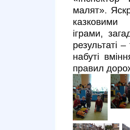
малят». Яскр
казковими
іграми, заг
результаті – 
набуті вмін
правил доро