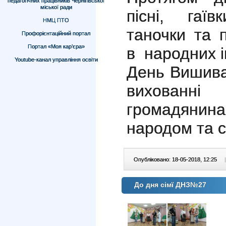
педагогічних працівників Чернігівської
міської ради
пісні, гаї
НМЦ ПТО
таночки та 
Профорієнтаційний портал
Портал «Моя кар’єра»
в народних і
Youtube-канал управління освіти
День Вишива
вихован
громадянина
народом та 
Опубліковано: 18-05-2018, 12:25
|
До дня сімї ДНЗ№27