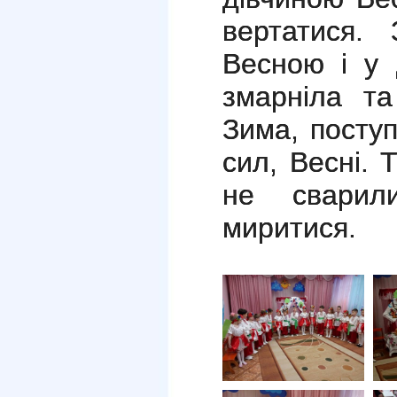
вертатися. 
Весною і 
змарніла та
Зима, поступ
сил, Весні.
не сварил
миритися.