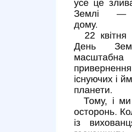
усе це злив
Землі — 
дому.
22 квітня в
День Зем
масштабна 
привернення
існуючих і й
планети.
Тому, і ми
осторонь. К
із вихован