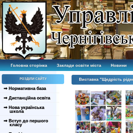
Головна сторінка
Заклади освіти міста
Новини
РОЗДІЛИ САЙТУ
Виставка "Щедрість рідно
⇒ Нормативна база
⇒ Дистанційна освіта
⇒ Нова українська
школа
⇒ Вступ до першого
класу