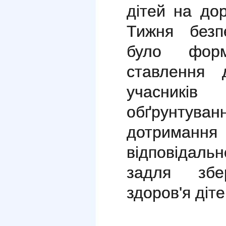
дітей на дор
Тижня безп
було форм
ставлення 
учасників
обґрунту
дотриман
відповідальн
задля збе
здоров'я діте