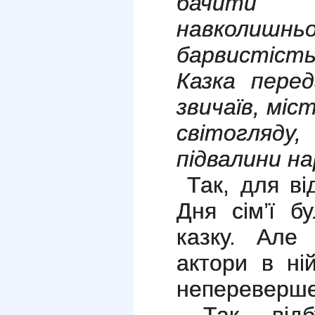
бачити
навколишнь
барвистіст
Казка пере
звичаїв, мі
світогляду,
підвалини на
Так, для в
Дня сім’ї б
казку. Але
актори в ній
непереверше