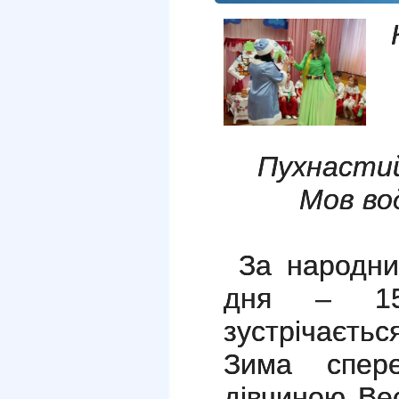
Пухнастий
Мов вод
За народним
дня – 1
зустрічаєтьс
Зима спер
дівчиною Ве