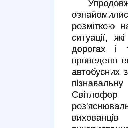
Упродов
ознайоми
розміткою н
ситуації, я
дорогах і 
проведено ек
автобусних з
пізнавальну
Світлоф
роз'яснювал
вихованці