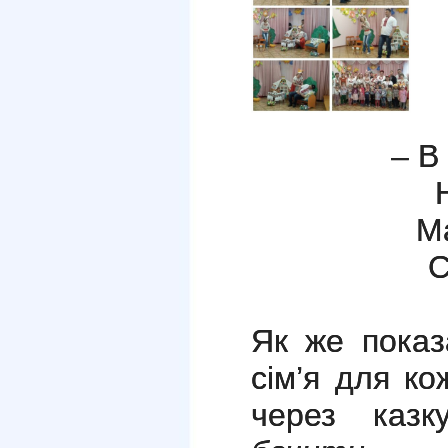
– В
Ма
С
Як же показ
сім’я для к
через казку