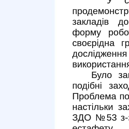
У свою 
продемонстр
закладів до
форму робо
своєрідна г
дослідж
використання
Було запр
подібні зах
Проблема по
настільки з
ЗДО №53 з-
естафету.