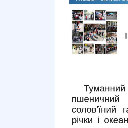
І 
Туманний р
пшеничний 
солов'їний 
річки і океа