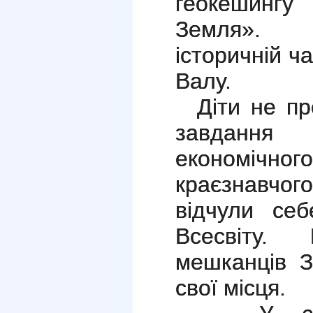
геокешингу
Земля». Г
історичній ч
Валу.
Діти не про
завданн
економіч
краєзнавчог
відчули се
Всесвіту.
мешканців З
свої місця.