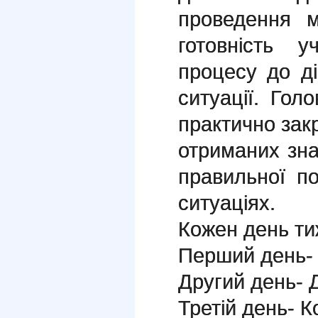
проведення 
готовність у
процесу до д
ситуації. Гол
практично закр
отриманих зн
правильної п
ситуаціях.
Кожен день тиж
Перший день- 
Другий день- Д
Третій день- К