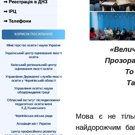
⇒ Реєстрація в ДНЗ
⇒ ІРЦ
⇒ Телефони
КОРИСНІ ПОСИЛАННЯ
Міністерство освіти і науки України
«Велич
Український центр оцінювання якості
освіти
Прозора
Київський регіональний центр
оцінювання якості освіти
То
Управління Державної служби якості
освіти у Чернігівській області
Та
Управління освіти і науки
облдержадміністрації
Обласний інститут післядипломної
педагогічної освіти імені
К.Д.Ушинського
Мова є не тіль
Чернігівська міська рада
Асоціація міст України
найдорожчим баг
Центр професійного розвитку