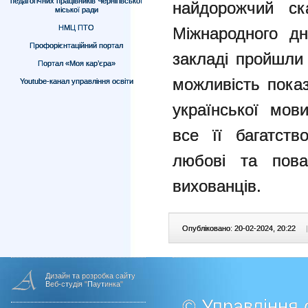
педагогічних працівників Чернігівської
найдорожчий ск
міської ради
НМЦ ПТО
Міжнародного дн
Профорієнтаційний портал
закладі пройшли
Портал «Моя кар’єра»
можливість пока
Youtube-канал управління освіти
української мов
все її багатст
любові та пова
вихованців.
Опубліковано: 20-02-2024, 20:22
|
Дизайн та розробка сайту
Веб-студія "Паутинка"
© Управління о