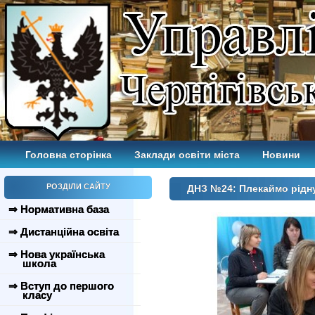
Головна сторінка
Заклади освіти міста
Новини
РОЗДІЛИ САЙТУ
ДНЗ №24: Плекаймо рідн
⇒ Нормативна база
⇒ Дистанційна освіта
⇒ Нова українська
школа
⇒ Вступ до першого
класу