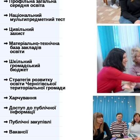
⇒ Профільна загальна
середня освіта
⇒ Національний
мультипредметний тест
⇒ Цивільний
захист
⇒ Матеріально-технічна
база закладів
освіти
⇒ Шкільний
громадський
бюджет
⇒ Стратегія розвитку
освіти Чернігівської
територіальної громади
⇒ Харчування
⇒ Доступ до публічної
інформації
⇒ Публічні закупівлі
⇒ Вакансії